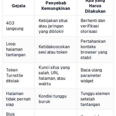
Apa yang
Penyebab
Gejala
Harus
Kemungkinan
Dilakukan
Kebijakan situs
Berhenti dan
403
atau jaringan
verifikasi
langsung
yang diblokir
otorisasi
Pertahankan
Loop
Ketidakcocokan
konteks
halaman
sesi atau token
browser yang
tantangan
stabil
Kunci situs yang
Token
Baca ulang
salah, URL
Turnstile
parameter
halaman, atau
ditolak
widget
waktu
Halaman
Tunggu elemen
Kondisi tunggu
tidak pernah
setelah
buruk
siap
tantangan
Blok