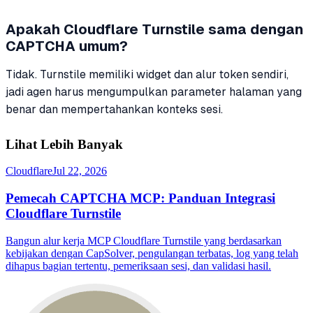
Apakah Cloudflare Turnstile sama dengan
CAPTCHA umum?
Tidak. Turnstile memiliki widget dan alur token sendiri,
jadi agen harus mengumpulkan parameter halaman yang
benar dan mempertahankan konteks sesi.
Lihat Lebih Banyak
Cloudflare
Jul 22, 2026
Pemecah CAPTCHA MCP: Panduan Integrasi
Cloudflare Turnstile
Bangun alur kerja MCP Cloudflare Turnstile yang berdasarkan
kebijakan dengan CapSolver, pengulangan terbatas, log yang telah
dihapus bagian tertentu, pemeriksaan sesi, dan validasi hasil.