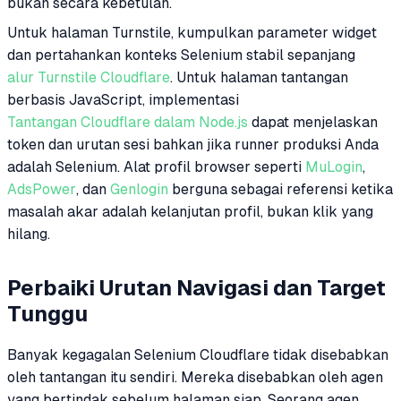
bukan secara kebetulan.
Untuk halaman Turnstile, kumpulkan parameter widget
dan pertahankan konteks Selenium stabil sepanjang
alur Turnstile Cloudflare
. Untuk halaman tantangan
berbasis JavaScript, implementasi
Tantangan Cloudflare dalam Node.js
dapat menjelaskan
token dan urutan sesi bahkan jika runner produksi Anda
adalah Selenium. Alat profil browser seperti
MuLogin
,
AdsPower
, dan
Genlogin
berguna sebagai referensi ketika
masalah akar adalah kelanjutan profil, bukan klik yang
hilang.
Perbaiki Urutan Navigasi dan Target
Tunggu
Banyak kegagalan Selenium Cloudflare tidak disebabkan
oleh tantangan itu sendiri. Mereka disebabkan oleh agen
yang bertindak sebelum halaman siap. Seorang agen