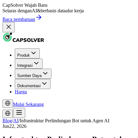
CapSolver
Wajah Baru
Selaras dengan
AI
&
berbasis data
alur kerja
Baca pembaruan
Produk
Integrasi
Sumber Daya
Dokumentasi
Harga
Mulai Sekarang
Blog
/
AI
/
Infrastruktur Perlindungan Bot untuk Agen AI
Jun22, 2026