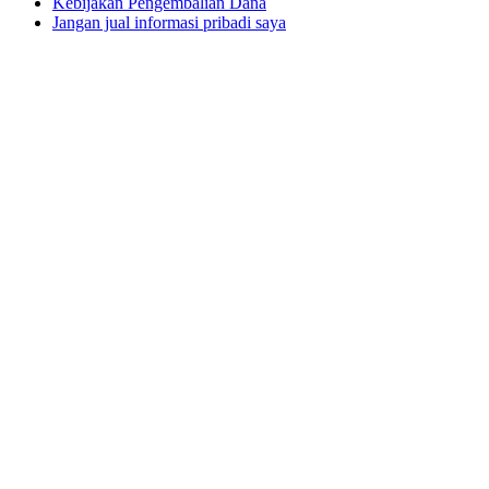
Kebijakan Pengembalian Dana
Jangan jual informasi pribadi saya