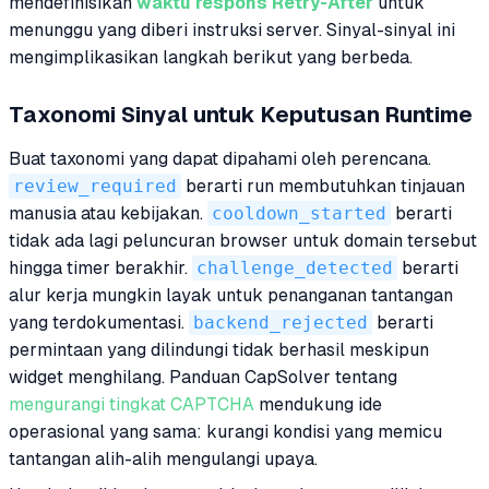
mendefinisikan
waktu respons Retry-After
untuk
menunggu yang diberi instruksi server. Sinyal-sinyal ini
mengimplikasikan langkah berikut yang berbeda.
Taxonomi Sinyal untuk Keputusan Runtime
Buat taxonomi yang dapat dipahami oleh perencana.
review_required
berarti run membutuhkan tinjauan
manusia atau kebijakan.
cooldown_started
berarti
tidak ada lagi peluncuran browser untuk domain tersebut
hingga timer berakhir.
challenge_detected
berarti
alur kerja mungkin layak untuk penanganan tantangan
yang terdokumentasi.
backend_rejected
berarti
permintaan yang dilindungi tidak berhasil meskipun
widget menghilang. Panduan CapSolver tentang
mengurangi tingkat CAPTCHA
mendukung ide
operasional yang sama: kurangi kondisi yang memicu
tantangan alih-alih mengulangi upaya.