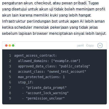
pengaturan akun, checkout, atau pesan pribadi. Tugas
yang disetujui untuk akun uji tidak boleh meminjam profil
akun lain karena memiliki kuki yang lebih hangat.
Infrastruktur perlindungan bot untuk agen AI lebih aman
ketika scheduler menolak pekerjaan yang tidak jelas
sebelum lapisan browser menciptakan sinyal lebih lanjut.
yaml
Copy
agent_access_contract:

  allowed_domains: ["example.com"]

  approved_data_class: "public_catalog"

  account_class: "owned_test_account"

  max_protected_actions: 1

  stop_if:

    - "private_data_prompt"

    - "account_lock_warning"

    - "permission_unclear"