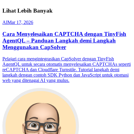
Lihat Lebih Banyak
AI
Mar 17, 2026
Cara Menyelesaikan CAPTCHA dengan TinyFish
AgentQL – Panduan Langkah demi Langkah
Menggunakan CapSolver
Pelajari cara mengintegrasikan CapSolver dengan TinyFish
AgentQL untuk secara otomatis menyelesaikan CAPTCHAs seperti
reCAPTCHA dan Cloudflare Turnstile. Tutorial langkah demi
langkah dengan contoh SDK Python dan JavaScript untuk otomasi
web yang ditenagai AI yang mulus.