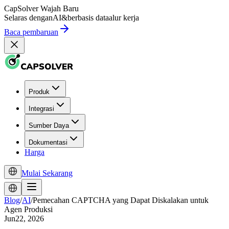
CapSolver
Wajah Baru
Selaras dengan
AI
&
berbasis data
alur kerja
Baca pembaruan
Produk
Integrasi
Sumber Daya
Dokumentasi
Harga
Mulai Sekarang
Blog
/
AI
/
Pemecahan CAPTCHA yang Dapat Diskalakan untuk
Agen Produksi
Jun22, 2026