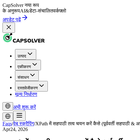
CapSolver
नया रूप
के अनुरूप
AI
&
डेटा-संचालित
वर्कफ़्लो
अपडेट पढ़ें
उत्पाद
एकीकरण
संसाधन
दस्तावेजीकरण
मूल्य निर्धारण
अभी शुरू करें
Faqs
/
वेब स्क्रैपिंग
/
XPath में सहपाठी तत्व चयन करें कैसे (पूर्ववर्ती सहपाठी &
Apr24, 2026