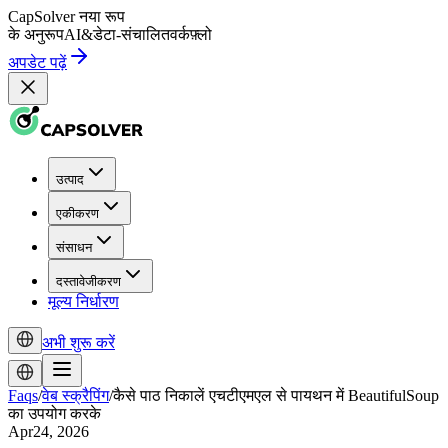
CapSolver
नया रूप
के अनुरूप
AI
&
डेटा-संचालित
वर्कफ़्लो
अपडेट पढ़ें
उत्पाद
एकीकरण
संसाधन
दस्तावेजीकरण
मूल्य निर्धारण
अभी शुरू करें
Faqs
/
वेब स्क्रैपिंग
/
कैसे पाठ निकालें एचटीएमएल से पायथन में BeautifulSoup
का उपयोग करके
Apr24, 2026