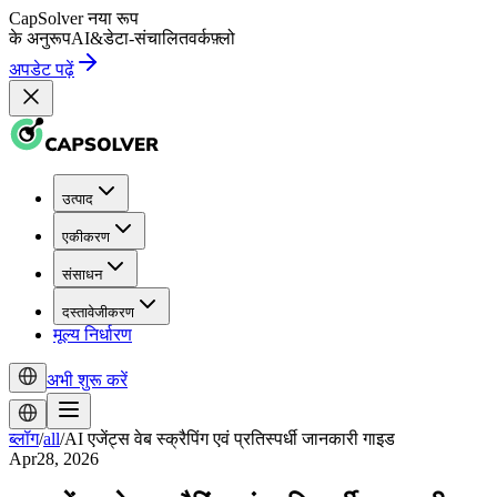
CapSolver
नया रूप
के अनुरूप
AI
&
डेटा-संचालित
वर्कफ़्लो
अपडेट पढ़ें
उत्पाद
एकीकरण
संसाधन
दस्तावेजीकरण
मूल्य निर्धारण
अभी शुरू करें
ब्लॉग
/
all
/
AI एजेंट्स वेब स्क्रैपिंग एवं प्रतिस्पर्धी जानकारी गाइड
Apr28, 2026