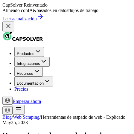
CapSolver
Reinventado
Alineado con
IA
&
basados en datos
flujos de trabajo
Leer actualización
Productos
Integraciones
Recursos
Documentación
Precios
Empezar ahora
Blog
/
Web Scraping
/
Herramientas de raspado de web - Explicado
May25, 2023