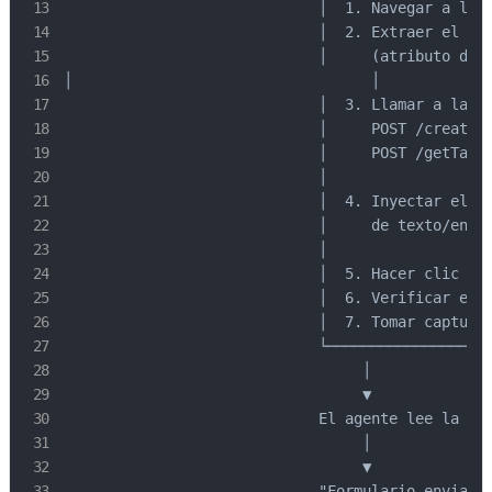
                             │  1. Navegar a la p
                             │  2. Extraer el sit
                             │     (atributo data
│                                  │

                             │  3. Llamar a la AP
                             │     POST /createTa
                             │     POST /getTaskR
                             │                   
                             │  4. Inyectar el to
                             │     de texto/entra
                             │                   
                             │  5. Hacer clic en 
                             │  6. Verificar el é
                             │  7. Tomar capturas
                             └───────────────────
                                  │

                                  ▼

                             El agente lee la sal
                                  │

                                  ▼

                             "Formulario enviado 