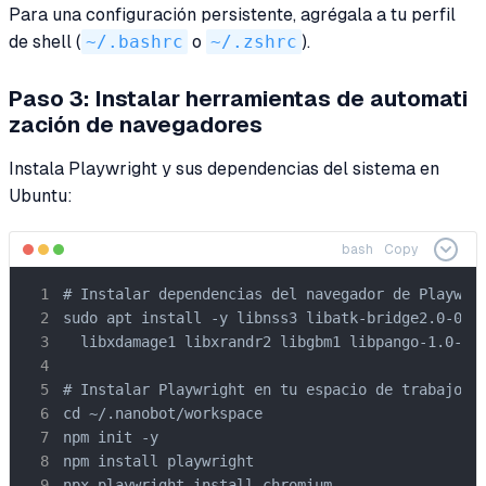
Para una configuración persistente, agrégala a tu perfil
de shell (
~/.bashrc
o
~/.zshrc
).
Paso 3: Instalar herramientas de automati
zación de navegadores
Instala Playwright y sus dependencias del sistema en
Ubuntu:
bash
Copy
# Instalar dependencias del navegador de Playwrig
sudo apt install -y libnss3 libatk-bridge2.0-0 li
  libxdamage1 libxrandr2 libgbm1 libpango-1.0-0 l
# Instalar Playwright en tu espacio de trabajo de
cd ~/.nanobot/workspace

npm init -y

npm install playwright

npx playwright install chromium