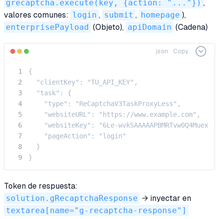
grecaptcha.execute(key, {action: "..."})
,
valores comunes:
login
,
submit
,
homepage
),
enterprisePayload
(Objeto),
apiDomain
(Cadena)
json
Copy
{

  "clientKey": "TU_API_KEY",

  "task": {

    "type": "ReCaptchaV3TaskProxyLess",

    "websiteURL": "https://www.example.com",

    "websiteKey": "6Le-wvkSAAAAAPBMRTvw0Q4Muexq9b
    "pageAction": "login"

  }

}
Token de respuesta:
solution.gRecaptchaResponse
→ inyectar en
textarea[name="g-recaptcha-response"]