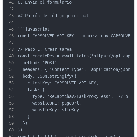
6. Envía el formulario

## Patrón de código principal

```javascript

const CAPSOLVER_API_KEY = process.env.CAPSOLVER_A
// Paso 1: Crear tarea

const createRes = await fetch('https://api.capsol
  method: 'POST',

  headers: { 'Content-Type': 'application/json' }
  body: JSON.stringify({

    clientKey: CAPSOLVER_API_KEY,

    task: {

      type: 'ReCaptchaV2TaskProxyLess',  // o ReC
      websiteURL: pageUrl,

      websiteKey: siteKey

    }

  })

});

const { taskId } = await createRes.json();
