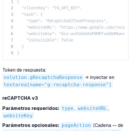
{

  "clientKey": "TU_API_KEY",

  "task": {

    "type": "ReCaptchaV2TaskProxyLess",

    "websiteURL": "https://www.google.com/recaptc
    "websiteKey": "6Le-wvkSAAAAAPBMRTvw0Q4Muexq9b
    "isInvisible": false

  }

}
Token de respuesta:
solution.gRecaptchaResponse
→ inyectar en
textarea[name="g-recaptcha-response"]
reCAPTCHA v3
Parámetros requeridos:
type
,
websiteURL
,
websiteKey
Parámetros opcionales:
pageAction
(Cadena — de