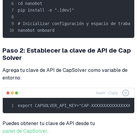
cd nanobot

pip install -e ".[dev]"

# Inicializar configuración y espacio de trabajo

nanobot onboard
Paso 2: Establecer la clave de API de Cap
Solver
Agrega tu clave de API de CapSolver como variable de
entorno:
bash
Copy
export CAPSOLVER_API_KEY="CAP-XXXXXXXXXXXXXXXXXX
Puedes obtener tu clave de API desde tu
panel de CapSolver
.