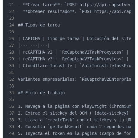
- **Crear tarea**: `POST https://api.capsolver.co
- **Obtener resultado**: `POST https://api.capsol
## Tipos de tarea

| CAPTCHA | Tipo de tarea | Ubicación del sitekey
|---|---|---|

| reCAPTCHA v2 | `ReCaptchaV2TaskProxyLess` | atr
| reCAPTCHA v3 | `ReCaptchaV3TaskProxyLess` | lla
| Cloudflare Turnstile | `AntiTurnstileTaskProxyL
Variantes empresariales: `ReCaptchaV2EnterpriseTa
## Flujo de trabajo

1. Navega a la página con Playwright (Chromium he
2. Extrae el sitekey del DOM (`[data-sitekey]` at
3. Llama a `createTask` con el sitekey y la URL d
4. Consulta `getTaskResult` cada 2 segundos hasta
5. Inyecta el token en la página (campo de formul