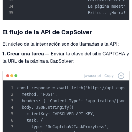
                              La página muestra: 
                              Éxito... ¡Hurra!"
El flujo de la API de CapSolver
El núcleo de la integración son dos llamadas a la API:
1. Crear una tarea
— Enviar la clave del sitio CAPTCHA y
la URL de la página a CapSolver:
javascript
Copy
const response = await fetch('https://api.capsolv
  method: 'POST',

  headers: { 'Content-Type': 'application/json' }
  body: JSON.stringify({

    clientKey: CAPSOLVER_API_KEY,

    task: {

      type: 'ReCaptchaV2TaskProxyLess',
