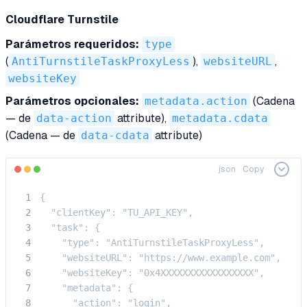
Cloudflare Turnstile
Parámetros requeridos:
type
(
AntiTurnstileTaskProxyLess
),
websiteURL
,
websiteKey
Parámetros opcionales:
metadata.action
(Cadena
— de
data-action
attribute),
metadata.cdata
(Cadena — de
data-cdata
attribute)
json
Copy
{

  "clientKey": "TU_API_KEY",

  "task": {

    "type": "AntiTurnstileTaskProxyLess",

    "websiteURL": "https://www.example.com",

    "websiteKey": "0x4XXXXXXXXXXXXXXXXX",

    "metadata": {

      "action": "login",
