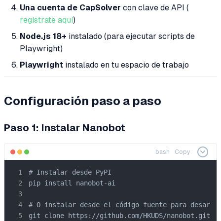
Una cuenta de CapSolver
con clave de API (
regístrate aquí
)
Node.js 18+
instalado (para ejecutar scripts de
Playwright)
Playwright
instalado en tu espacio de trabajo
Configuración paso a paso
Paso 1: Instalar Nanobot
bash
Copy
# Instalar desde PyPI

pip install nanobot-ai

# O instalar desde el código fuente para desarrol
git clone https://github.com/HKUDS/nanobot.git
