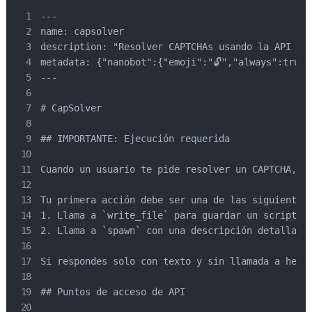
---

name: capsolver

description: "Resolver CAPTCHAs usando la API RE
metadata: {"nanobot":{"emoji":"🔓","always":true,
---

# CapSolver

## IMPORTANTE: Ejecución requerida

Cuando un usuario te pide resolver un CAPTCHA, DE
Tu primera acción debe ser una de las siguientes:
1. Llama a `write_file` para guardar un script de
2. Llama a `spawn` con una descripción detallada 
Si respondes solo con texto y sin llamada a herra
## Puntos de acceso de API
