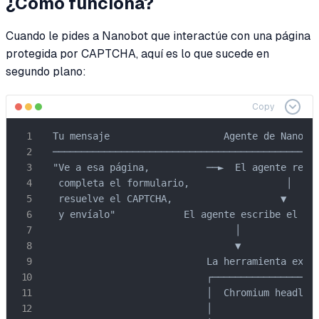
¿Cómo funciona?
Cuando le pides a Nanobot que interactúe con una página
protegida por CAPTCHA, aquí es lo que sucede en
segundo plano:
Copy
  Tu mensaje                    Agente de Nanobot
  ───────────────────────────────────────────────
  "Ve a esa página,          ──►  El agente recib
   completa el formulario,                 │

   resuelve el CAPTCHA,                   ▼

   y envíalo"            El agente escribe el scr
                                  │

                                  ▼

                             La herramienta exec 
                             ┌───────────────────
                             │  Chromium headless
                             │                   