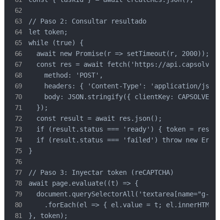
// Paso 2: Consultar resultado

let token;

while (true) {

  await new Promise(r => setTimeout(r, 2000));

  const res = await fetch('https://api.capsolver.
    method: 'POST',

    headers: { 'Content-Type': 'application/json'
    body: JSON.stringify({ clientKey: CAPSOLVER_A
  });

  const result = await res.json();

  if (result.status === 'ready') { token = result
  if (result.status === 'failed') throw new Error
}

// Paso 3: Inyectar token (reCAPTCHA)

await page.evaluate((t) => {

  document.querySelectorAll('textarea[name="g-rec
    .forEach(el => { el.value = t; el.innerHTML =
}, token);
