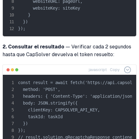
      websiteURL: pageUrl,

      websiteKey: siteKey

    }

  })

});
2. Consultar el resultado
— Verificar cada 2 segundos
hasta que CapSolver devuelva el token resuelto:
javascript
Copy
const result = await fetch('https://api.capsolver
  method: 'POST',

  headers: { 'Content-Type': 'application/json' }
  body: JSON.stringify({

    clientKey: CAPSOLVER_API_KEY,

    taskId: taskId

  })

});

// result.solution.gRecaptchaResponse contiene e