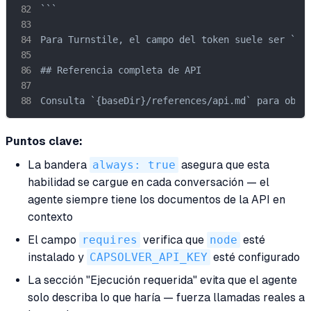
```

Para Turnstile, el campo del token suele ser `inp
## Referencia completa de API

Consulta `{baseDir}/references/api.md` para obte
Puntos clave:
La bandera
always: true
asegura que esta
habilidad se cargue en cada conversación — el
agente siempre tiene los documentos de la API en
contexto
El campo
requires
verifica que
node
esté
instalado y
CAPSOLVER_API_KEY
esté configurado
La sección "Ejecución requerida" evita que el agente
solo describa lo que haría — fuerza llamadas reales a