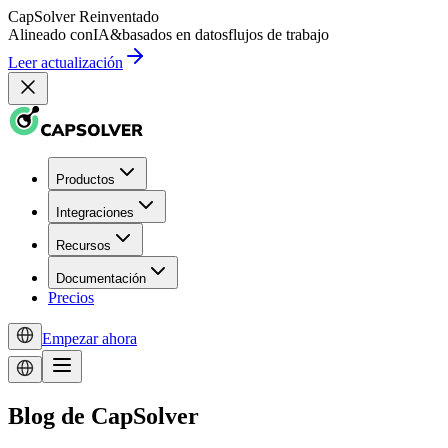
CapSolver
Reinventado
Alineado con
IA
&
basados en datos
flujos de trabajo
Leer actualización
Productos
Integraciones
Recursos
Documentación
Precios
Empezar ahora
Blog de CapSolver