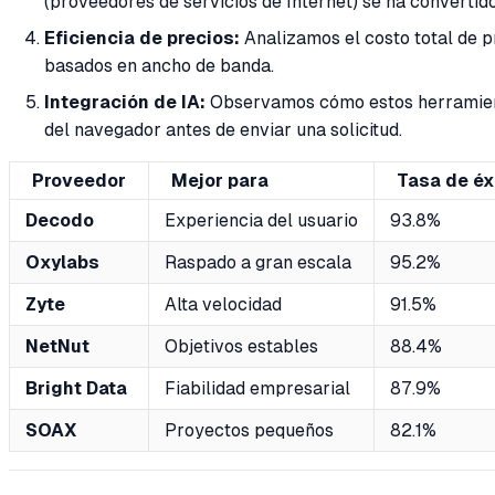
(proveedores de servicios de Internet) se ha convertid
Eficiencia de precios:
Analizamos el costo total de p
basados en ancho de banda.
Integración de IA:
Observamos cómo estos herramienta
del navegador antes de enviar una solicitud.
Proveedor
Mejor para
Tasa de éx
Decodo
Experiencia del usuario
93.8%
Oxylabs
Raspado a gran escala
95.2%
Zyte
Alta velocidad
91.5%
NetNut
Objetivos estables
88.4%
Bright Data
Fiabilidad empresarial
87.9%
SOAX
Proyectos pequeños
82.1%