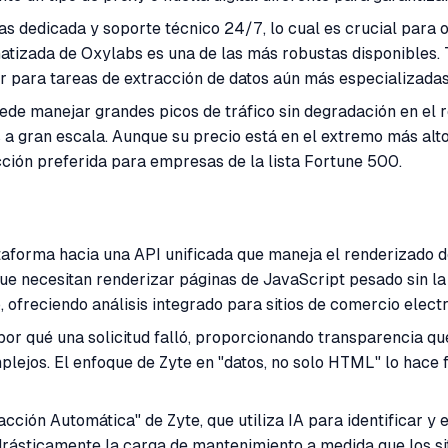
as dedicada y soporte técnico 24/7, lo cual es crucial para o
omatizada de Oxylabs es una de las más robustas disponibles
r para tareas de extracción de datos aún más especializadas
uede manejar grandes picos de tráfico sin degradación en el 
s a gran escala. Aunque su precio está en el extremo más alt
ción preferida para empresas de la lista Fortune 500.
aforma hacia una API unificada que maneja el renderizado de
ue necesitan renderizar páginas de JavaScript pesado sin l
, ofreciendo análisis integrado para sitios de comercio elec
 por qué una solicitud falló, proporcionando transparencia 
plejos. El enfoque de Zyte en "datos, no solo HTML" lo hace 
acción Automática" de Zyte, que utiliza IA para identificar y
rásticamente la carga de mantenimiento a medida que los si