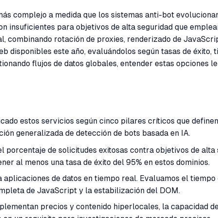
más complejo a medida que los sistemas anti-bot evolucionan
on insuficientes para objetivos de alta seguridad que emplea
l, combinando rotación de proxies, renderizado de JavaScri
 disponibles este año, evaluándolos según tasas de éxito, t
ionando flujos de datos globales, entender estas opciones l
ado estos servicios según cinco pilares críticos que definen
ción generalizada de detección de bots basada en IA.
el porcentaje de solicitudes exitosas contra objetivos de a
ner al menos una tasa de éxito del 95% en estos dominios.
a aplicaciones de datos en tiempo real. Evaluamos el tiemp
mpleta de JavaScript y la estabilización del DOM.
plementan precios y contenido hiperlocales, la capacidad de 