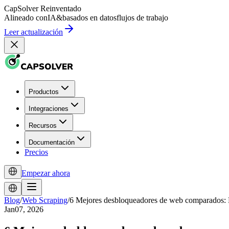
CapSolver
Reinventado
Alineado con
IA
&
basados en datos
flujos de trabajo
Leer actualización
Productos
Integraciones
Recursos
Documentación
Precios
Empezar ahora
Blog
/
Web Scraping
/
6 Mejores desbloqueadores de web comparados: 
Jan07, 2026