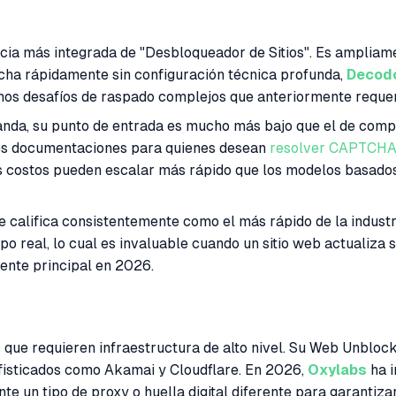
a más integrada de "Desbloqueador de Sitios". Es ampliamen
rcha rápidamente sin configuración técnica profunda,
Decod
chos desafíos de raspado complejos que anteriormente requer
nda, su punto de entrada es mucho más bajo que el de compe
tes documentaciones para quienes desean
resolver CAPTCHA
costos pueden escalar más rápido que los modelos basados e
e califica consistentemente como el más rápido de la industr
 real, lo cual es invaluable cuando un sitio web actualiza s
ente principal en 2026.
 que requieren infraestructura de alto nivel. Su Web Unbloc
ofisticados como Akamai y Cloudflare. En 2026,
Oxylabs
ha i
te un tipo de proxy o huella digital diferente para garantizar 