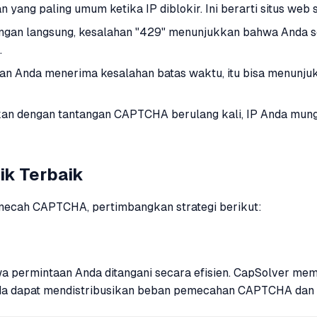
an yang paling umum ketika IP diblokir. Ini berarti situs web
rangan langsung, kesalahan "429" menunjukkan bahwa Anda 
.
dan Anda menerima kesalahan batas waktu, itu bisa menunju
jikan dengan tantangan CAPTCHA berulang kali, IP Anda mung
ik Terbaik
mecah CAPTCHA, pertimbangkan strategi berikut:
 permintaan Anda ditangani secara efisien. CapSolver 
Anda dapat mendistribusikan beban pemecahan CAPTCHA dan m