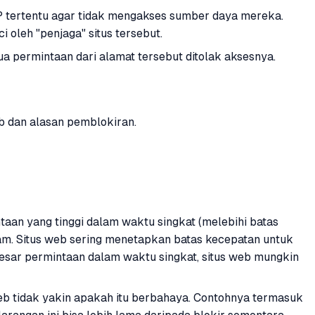
P tertentu agar tidak mengakses sumber daya mereka.
 oleh "penjaga" situs tersebut.
 permintaan dari alamat tersebut ditolak aksesnya.
eb dan alasan pemblokiran.
ntaan yang tinggi dalam waktu singkat (melebihi batas
jam. Situs web sering menetapkan batas kecepatan untuk
esar permintaan dalam waktu singkat, situs web mungkin
 web tidak yakin apakah itu berbahaya. Contohnya termasuk