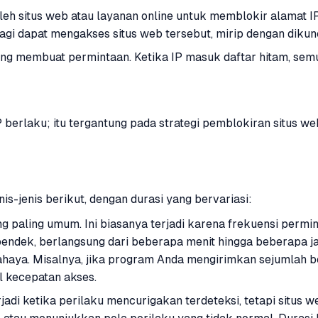
eh situs web atau layanan online untuk memblokir alamat I
lagi dapat mengakses situs web tersebut, mirip dengan dikunci
g membuat permintaan. Ketika IP masuk daftar hitam, semua
 berlaku; itu tergantung pada strategi pemblokiran situs w
s-jenis berikut, dengan durasi yang bervariasi:
ang paling umum. Ini biasanya terjadi karena frekuensi permi
 pendek, berlangsung dari beberapa menit hingga beberapa 
haya. Misalnya, jika program Anda mengirimkan sejumlah b
 kecepatan akses.
rjadi ketika perilaku mencurigakan terdeteksi, tetapi situs