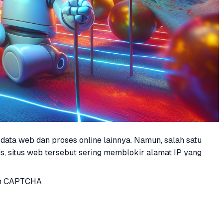
ta web dan proses online lainnya. Namun, salah satu
s, situs web tersebut sering memblokir alamat IP yang
cah CAPTCHA