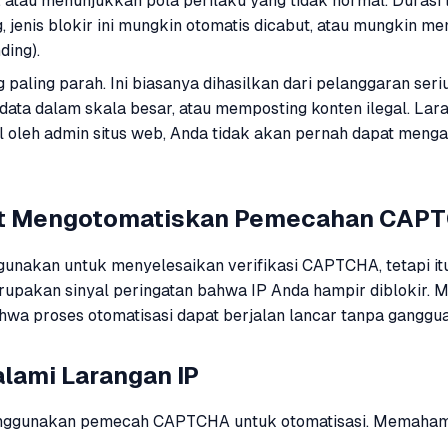
tau menunjukkan pola perilaku yang tidak normal. Durasi la
, jenis blokir ini mungkin otomatis dicabut, atau mungkin 
ding).
g paling parah. Ini biasanya dihasilkan dari pelanggaran ser
data dalam skala besar, atau memposting konten ilegal. La
l oleh admin situs web, Anda tidak akan pernah dapat meng
aat Mengotomatiskan Pemecahan CAP
akan untuk menyelesaikan verifikasi CAPTCHA, tetapi itu 
pakan sinyal peringatan bahwa IP Anda hampir diblokir. M
proses otomatisasi dapat berjalan lancar tanpa ganggua
ami Larangan IP
nggunakan pemecah CAPTCHA untuk otomatisasi. Memahami f