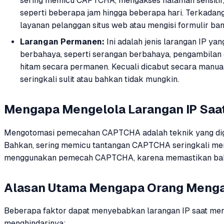
sering memicu CAPTCHA, mengakses halaman sensitif, a
seperti beberapa jam hingga beberapa hari. Terkadang
layanan pelanggan situs web atau mengisi formulir ban
Larangan Permanen:
Ini adalah jenis larangan IP yan
berbahaya, seperti serangan berbahaya, pengambilan 
hitam secara permanen. Kecuali dicabut secara manua
seringkali sulit atau bahkan tidak mungkin.
Mengapa Mengelola Larangan IP S
Mengotomasi pemecahan CAPTCHA adalah teknik yang digun
Bahkan, sering memicu tantangan CAPTCHA seringkali meru
menggunakan pemecah CAPTCHA, karena memastikan bahwa 
Alasan Utama Mengapa Orang Mengal
Beberapa faktor dapat menyebabkan larangan IP saat me
menghindarinya: