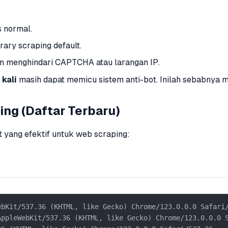
s normal.
ary scraping default.
n menghindari CAPTCHA atau larangan IP.
kali
masih dapat memicu sistem anti-bot. Inilah sebabnya
ng (Daftar Terbaru)
t yang efektif untuk web scraping:
bKit/537.36 (KHTML, like Gecko) Chrome/123.0.0.0 Safari/
ppleWebKit/537.36 (KHTML, like Gecko) Chrome/123.0.0.0 S