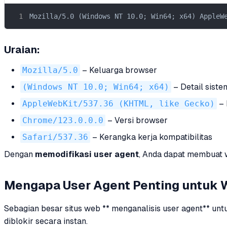
Mozilla/5.0 (Windows NT 10.0; Win64; x64) AppleW
Uraian:
Mozilla/5.0
– Keluarga browser
(Windows NT 10.0; Win64; x64)
– Detail siste
AppleWebKit/537.36 (KHTML, like Gecko)
– 
Chrome/123.0.0.0
– Versi browser
Safari/537.36
– Kerangka kerja kompatibilitas
Dengan
memodifikasi user agent
, Anda dapat membuat w
Mengapa User Agent Penting untuk 
Sebagian besar situs web ** menganalisis user agent** unt
diblokir secara instan.