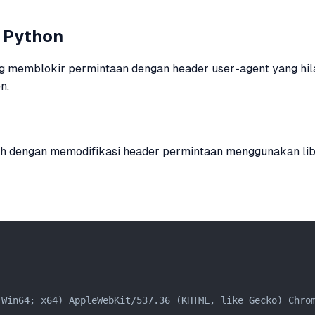
 Python
emblokir permintaan dengan header user-agent yang hilang 
n.
ah dengan memodifikasi header permintaan menggunakan li
Win64; x64) AppleWebKit/537.36 (KHTML, like Gecko) Chrom