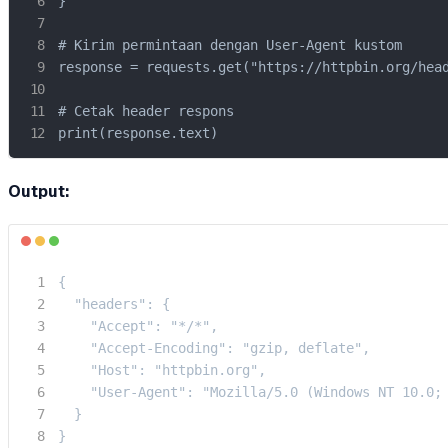
}

# Kirim permintaan dengan User-Agent kustom

response = requests.get("https://httpbin.org/head
# Cetak header respons

print(response.text)
Output:
{

  "headers": {

    "Accept": "*/*",

    "Accept-Encoding": "gzip, deflate",

    "Host": "httpbin.org",

    "User-Agent": "Mozilla/5.0 (Windows NT 10.0; 
  }

}