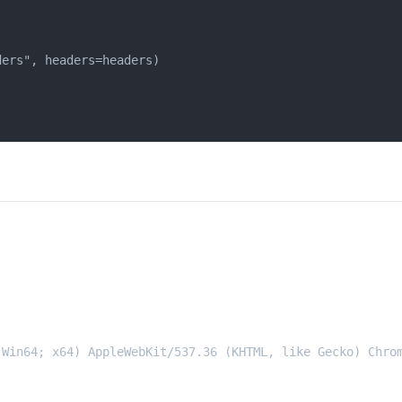
ers", headers=headers)

Win64; x64) AppleWebKit/537.36 (KHTML, like Gecko) Chrom