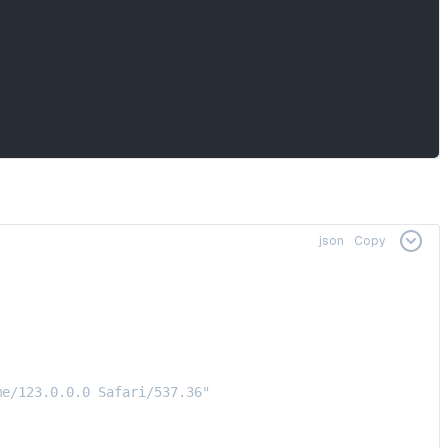
json
Copy
e/123.0.0.0 Safari/537.36"
