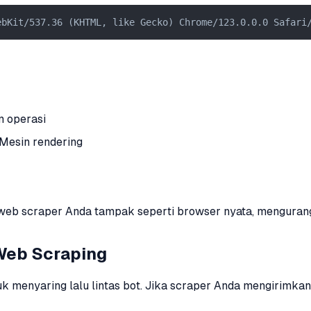
ebKit/537.36 (KHTML, like Gecko) Chrome/123.0.0.0 Safari
m operasi
Mesin rendering
eb scraper Anda tampak seperti browser nyata, mengurangi 
Web Scraping
uk menyaring lalu lintas bot. Jika scraper Anda mengirimkan