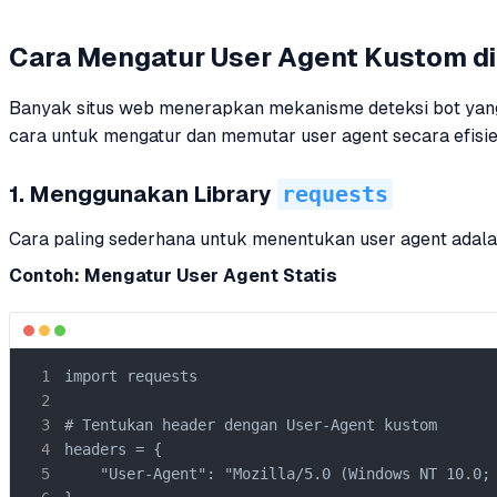
Cara Mengatur User Agent Kustom di
Banyak situs web menerapkan mekanisme deteksi bot yang m
cara untuk mengatur dan memutar user agent secara efisie
requests
1. Menggunakan Library
Cara paling sederhana untuk menentukan user agent adal
Contoh: Mengatur User Agent Statis
import requests

# Tentukan header dengan User-Agent kustom

headers = {

    "User-Agent": "Mozilla/5.0 (Windows NT 10.0; 