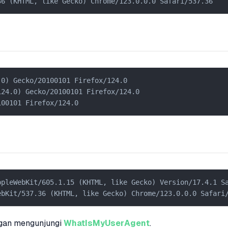
36 (KHTML, like Gecko) Chrome/123.0.0.0 Safari/537.36
0) Gecko/20100101 Firefox/124.0

24.0) Gecko/20100101 Firefox/124.0

100101 Firefox/124.0
pleWebKit/605.1.15 (KHTML, like Gecko) Version/17.4.1 Sa
ebKit/537.36 (KHTML, like Gecko) Chrome/123.0.0.0 Safari
ngan mengunjungi
WhatIsMyUserAgent
.