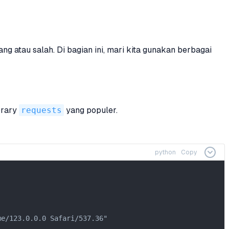
atau salah. Di bagian ini, mari kita gunakan berbagai
brary
requests
yang populer.
python
Copy
e/123.0.0.0 Safari/537.36"
