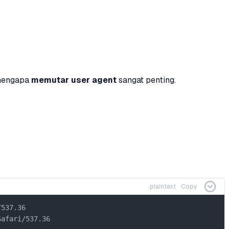
 mengapa
memutar user agent
sangat penting.
plaintext
Copy
537.36

afari/537.36
