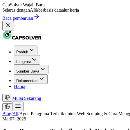
CapSolver
Wajah Baru
Selaras dengan
AI
&
berbasis data
alur kerja
Baca pembaruan
Produk
Integrasi
Sumber Daya
Dokumentasi
Harga
Mulai Sekarang
Blog
/
All
/
Agen Pengguna Terbaik untuk Web Scraping & Cara Men
Mar07, 2025