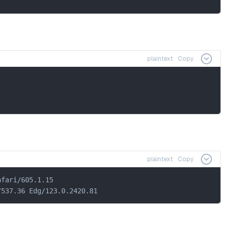
plaintext
Copy
plaintext
Copy
fari/605.1.15

/537.36 Edg/123.0.2420.81