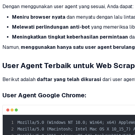
Dengan menggunakan user agent yang sesuai, Anda dapat:
Meniru browser nyata
dan menyatu dengan lalu linta
Melewati perlindungan anti-bot
yang memeriksa libr
Meningkatkan tingkat keberhasilan permintaan
da
Namun,
menggunakan hanya satu user agent berulang 
User Agent Terbaik untuk Web Scrapi
Berikut adalah
daftar yang telah dikurasi
dari user agen
User Agent Google Chrome:
Mozilla/5.0 (Windows NT 10.0; Win64; x64) AppleWe
Mozilla/5.0 (Macintosh; Intel Mac OS X 10_15_7) A