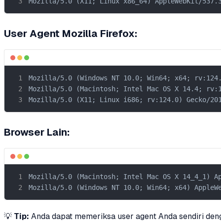
Mozilla/5.0 (X11; Linux x86_64) AppleWebKit/537.
User Agent Mozilla Firefox:
Mozilla/5.0 (Windows NT 10.0; Win64; x64; rv:124.
Mozilla/5.0 (Macintosh; Intel Mac OS X 14.4; rv:1
Mozilla/5.0 (X11; Linux i686; rv:124.0) Gecko/20
Browser Lain:
Mozilla/5.0 (Macintosh; Intel Mac OS X 14_4_1) Ap
Mozilla/5.0 (Windows NT 10.0; Win64; x64) AppleW
💡
Tip:
Anda dapat memeriksa user agent Anda sendiri de