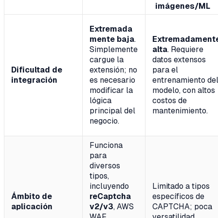
imágenes/ML
Extremada
mente baja
.
Extremadament
Simplemente
alta
. Requiere
cargue la
datos extensos
Dificultad de
extensión; no
para el
integración
es necesario
entrenamiento de
modificar la
modelo, con altos
lógica
costos de
principal del
mantenimiento.
negocio.
Funciona
para
diversos
tipos,
incluyendo
Limitado a tipos
Ámbito de
reCaptcha
específicos de
aplicación
v2/v3
, AWS
CAPTCHA; poca
WAF,
versatilidad.