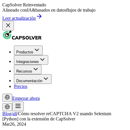
CapSolver
Reinventado
Alineado con
IA
&
basados en datos
flujos de trabajo
Leer actualización
Productos
Integraciones
Recursos
Documentación
Precios
Empezar ahora
Blog
/
all
/
Cómo resolver reCAPTCHA V2 usando Selenium
[Python] con la extensión de CapSolver
Mar26, 2024