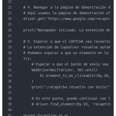
    # 4. Navegar a la página de demostración de r
    # Aquí usamos la página de demostración ofici
    driver.get('https://www.google.com/recaptcha/
    print("Navegador iniciado. La extensión de Ca
    # 5. Esperar a que el CAPTCHA sea resuelto

    # La extensión de CapSolver resuelve automáti
    # Podemos esperar a que un elemento en la pág
    try:

        # Esperar a que el botón de envío sea cli
        WebDriverWait(driver, 30).until(

            EC.element_to_be_clickable((By.ID, 'r
        )

        print("¡reCaptcha resuelto con éxito!")

        # En este punto, puede continuar con las 
        # driver.find_element(By.ID, 'recaptcha-d
    except Exception as e:
