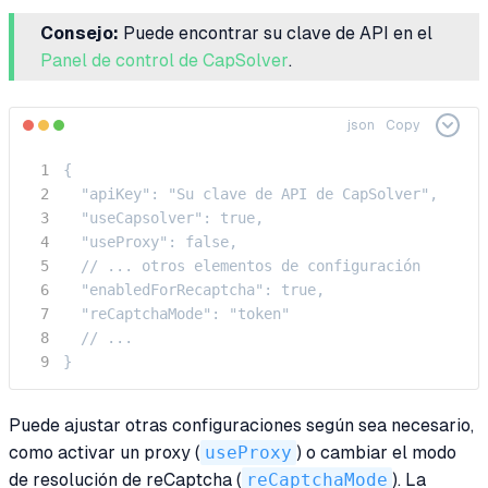
Consejo:
Puede encontrar su clave de API en el
Panel de control de CapSolver
.
json
Copy
{

  "apiKey": "Su clave de API de CapSolver",

  "useCapsolver": true,

  "useProxy": false,

  // ... otros elementos de configuración

  "enabledForRecaptcha": true,

  "reCaptchaMode": "token"

  // ...

}
Puede ajustar otras configuraciones según sea necesario,
como activar un proxy (
useProxy
) o cambiar el modo
de resolución de reCaptcha (
reCaptchaMode
). La