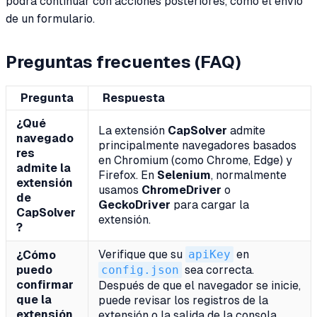
podrá continuar con acciones posteriores, como el envío
de un formulario.
Preguntas frecuentes (FAQ)
Pregunta
Respuesta
¿Qué
La extensión
CapSolver
admite
navegado
principalmente navegadores basados
res
en Chromium (como Chrome, Edge) y
admite la
Firefox. En
Selenium
, normalmente
extensión
usamos
ChromeDriver
o
de
GeckoDriver
para cargar la
CapSolver
extensión.
?
Verifique que su
apiKey
en
¿Cómo
puedo
config.json
sea correcta.
confirmar
Después de que el navegador se inicie,
que la
puede revisar los registros de la
extensión
extensión o la salida de la consola