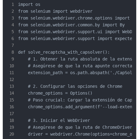
import os

from selenium import webdriver

from selenium.webdriver.chrome.options import Opt
from selenium.webdriver.common.by import By

from selenium.webdriver.support.ui import WebDriv
from selenium.webdriver.support import expected_c
def solve_recaptcha_with_capsolver():

    # 1. Obtener la ruta absoluta de la extensión
    # Asegúrese de que la ruta apunte correctamen
    extension_path = os.path.abspath('./CapSolver
    # 2. Configurar las opciones de Chrome

    chrome_options = Options()

    # Paso crucial: Cargar la extensión de CapSol
    chrome_options.add_argument(f'--load-extensio
    # 3. Iniciar el WebDriver

    # Asegúrese de que la ruta de ChromeDriver es
    driver = webdriver.Chrome(options=chrome_opti