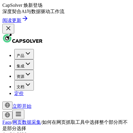
CapSolver
焕新登场
深度契合
AI
与
数据驱动
工作流
阅读更新
产品
集成
资源
文档
定价
立即开始
Faqs
/
网页数据采集
/
如何在网页抓取工具中选择整个部分而不
是部分选择