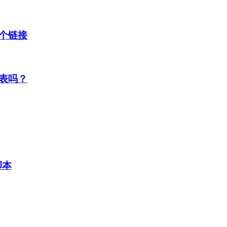
个链接
表吗？
脚本