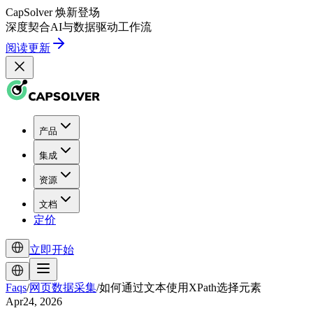
CapSolver
焕新登场
深度契合
AI
与
数据驱动
工作流
阅读更新
产品
集成
资源
文档
定价
立即开始
Faqs
/
网页数据采集
/
如何通过文本使用XPath选择元素
Apr24, 2026