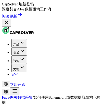
CapSolver
焕新登场
深度契合
AI
与
数据驱动
工作流
阅读更新
产品
集成
资源
文档
定价
立即开始
Faqs
/
网页数据采集
/
如何使用Schema.org微数据提取结构化数
据