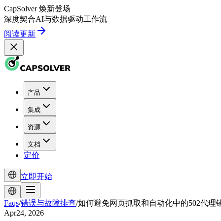
CapSolver
焕新登场
深度契合
AI
与
数据驱动
工作流
阅读更新
产品
集成
资源
文档
定价
立即开始
Faqs
/
错误与故障排查
/
如何避免网页抓取和自动化中的502代理
Apr24, 2026