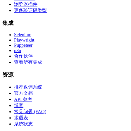
浏览器插件
更多验证码类型
集成
Selenium
Playwright
Puppeteer
n8n
合作伙伴
查看所有集成
资源
推荐返佣系统
官方文档
API 参考
博客
常见问题 (FAQ)
术语表
系统状态