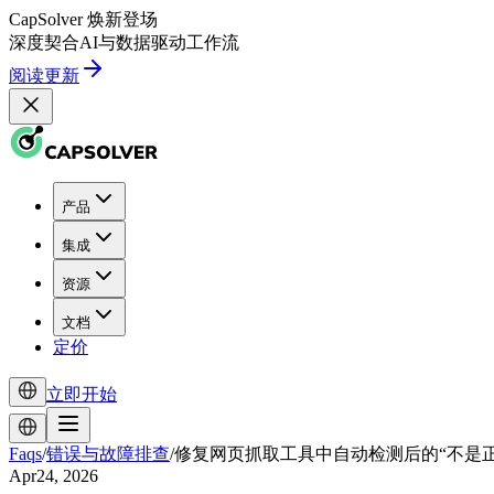
CapSolver
焕新登场
深度契合
AI
与
数据驱动
工作流
阅读更新
产品
集成
资源
文档
定价
立即开始
Faqs
/
错误与故障排查
/
修复网页抓取工具中自动检测后的“不是
Apr24, 2026