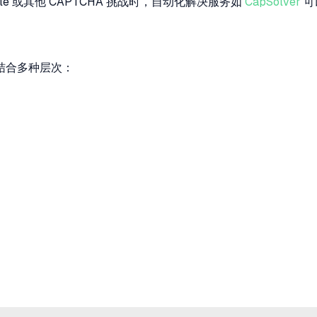
rnstile 或其他 CAPTCHA 挑战时，自动化解决服务如
CapSolver
可
结合多种层次：