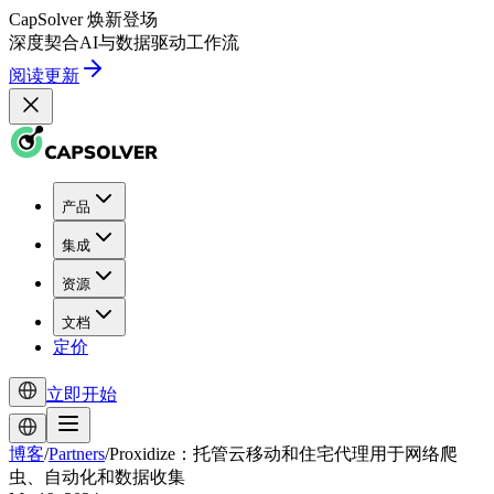
CapSolver
焕新登场
深度契合
AI
与
数据驱动
工作流
阅读更新
产品
集成
资源
文档
定价
立即开始
博客
/
Partners
/
Proxidize：托管云移动和住宅代理用于网络爬
虫、自动化和数据收集