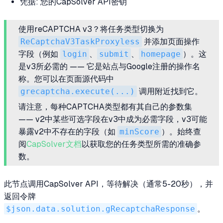
凭据: 您的CapSolver API密钥
使用reCAPTCHA v3？将任务类型切换为
ReCaptchaV3TaskProxyless
并添加页面操作
字段（例如
login
、
submit
、
homepage
）。这
是v3所必需的 —— 它是站点与Google注册的操作名
称。您可以在页面源代码中
grecaptcha.execute(...)
调用附近找到它。
请注意，每种CAPTCHA类型都有其自己的参数集
—— v2中某些可选字段在v3中成为必需字段，v3可能
暴露v2中不存在的字段（如
minScore
）。始终查
阅
CapSolver文档
以获取您的任务类型所需的准确参
数。
此节点调用CapSolver API，等待解决（通常5-20秒），并
返回令牌
$json.data.solution.gRecaptchaResponse
。