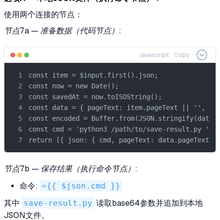
使用两个连接的节点：
节点7a — 准备数据（代码节点）
:
javascript
Copy
const item = $input.first().json;

const now = new Date();

const savedAt = now.toISOString();

const data = { pageText: item.pageText || '', sav
const encoded = Buffer.from(JSON.stringify(data))
const cmd = 'python3 /path/to/save-result.py ' + 
return [{ json: { cmd, pageText: data.pageText, 
节点7b — 保存结果（执行命令节点）
:
命令:
={{ $json.cmd }}
其中
save-result.py
读取base64参数并追加到本地
JSON文件。