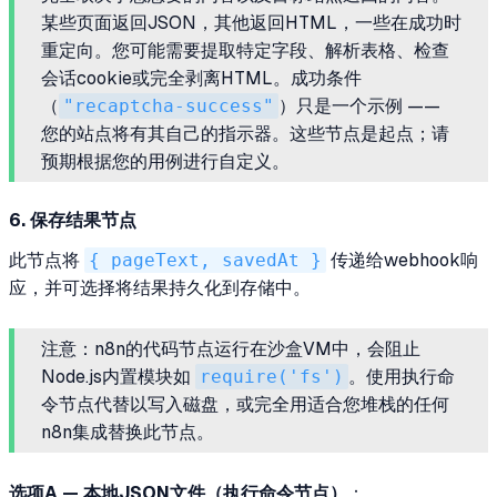
某些页面返回JSON，其他返回HTML，一些在成功时
重定向。您可能需要提取特定字段、解析表格、检查
会话cookie或完全剥离HTML。成功条件
（
"recaptcha-success"
）只是一个示例 ——
您的站点将有其自己的指示器。这些节点是起点；请
预期根据您的用例进行自定义。
6. 保存结果节点
此节点将
{ pageText, savedAt }
传递给webhook响
应，并可选择将结果持久化到存储中。
注意：n8n的代码节点运行在沙盒VM中，会阻止
Node.js内置模块如
require('fs')
。使用执行命
令节点代替以写入磁盘，或完全用适合您堆栈的任何
n8n集成替换此节点。
选项A — 本地JSON文件（执行命令节点）
：