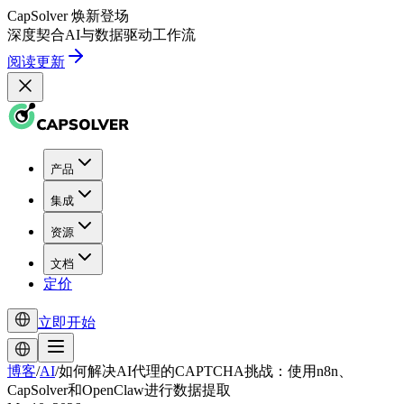
CapSolver
焕新登场
深度契合
AI
与
数据驱动
工作流
阅读更新
产品
集成
资源
文档
定价
立即开始
博客
/
AI
/
如何解决AI代理的CAPTCHA挑战：使用n8n、
CapSolver和OpenClaw进行数据提取