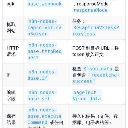
ook
base.webhook
，responseMode：
responseNode
n8n-nodes-
任务：
抓取
capsolver.ca
ReCaptchaV2TaskP
网站
pSolver
roxyless
n8n-nodes-
HTTP
POST 到目标 URL，将
base.httpReq
请求
token 放入正文
uest
检查
$json.data
是
n8n-nodes-
If
否包含
"recaptcha-
base.if
success"
编辑
n8n-nodes-
pageText =
字段
base.set
$json.data
n8n-nodes-
保存
base.execute
持久化结果（文件、数
结果
Command
或任何
据库、电子表格等）