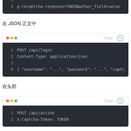
g-recaptcha-response=TOKEN&other_field=value
在 JSON 正文中
Copy
POST /api/login

Content-Type: application/json

{ "username": "...", "password": "...", "captcha
在头部
Copy
POST /api/action

X-Captcha-Token: TOKEN