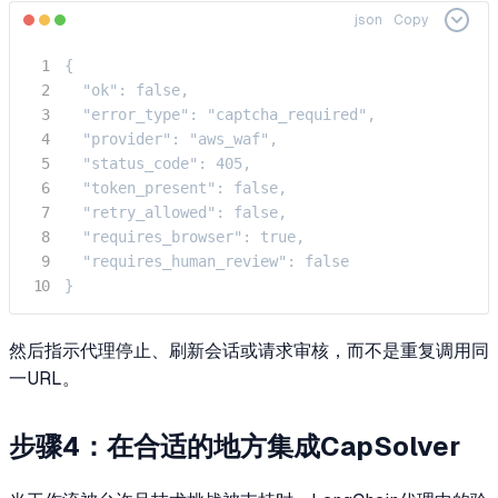
json
Copy
{

  "ok": false,

  "error_type": "captcha_required",

  "provider": "aws_waf",

  "status_code": 405,

  "token_present": false,

  "retry_allowed": false,

  "requires_browser": true,

  "requires_human_review": false

}
然后指示代理停止、刷新会话或请求审核，而不是重复调用同
一URL。
步骤4：在合适的地方集成CapSolver