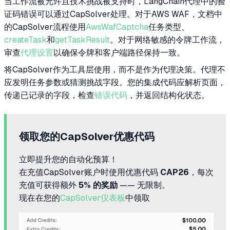
当工作流被允许且技术挑战被支持时，LangChain代理中的验
证码错误可以通过CapSolver处理。对于AWS WAF，文档中
的CapSolver流程使用
AwsWafCaptcha
任务类型、
createTask
和
getTaskResult
。对于网络敏感的令牌工作流，
审查
代理设置
以确保令牌和客户端路径保持一致。
将CapSolver作为工具层使用，而不是作为代理决策。代理不
应发明任务参数或猜测挑战字段。您的集成代码应解析页面，
传递已记录的字段，检查
错误代码
，并返回结构化状态。
领取您的CapSolver优惠代码
立即提升您的自动化预算！
在充值CapSolver账户时使用优惠代码
CAP26
，每次
充值可获得额外
5% 的奖励
—— 无限制。
现在在您的
CapSolver仪表板
中领取