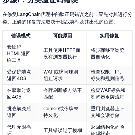
在修复LangChain代理中的验证码错误之前，应先对其进行分
类。正确的修复方法取决于挑战类型及其出现的位置。
错误模式
可能原因
实用修复
验证码
工具使用HTTP而
将步骤移至浏览
HTML返回
没有浏览器执行
器自动化
给工具
受保护端点
WAF或访问规则
检查权限、IP、
返回403
阻止请求
标头和规则信号
在获取时返
令牌刷新或方法不
检查WAF标头和
回405
匹配
浏览器令牌流程
挑战解决后
Cookie或令牌未
重用浏览器上下
返回
持久化
文和会话存储
代理无限循
返回结构化的验
工具错误过于模糊
环
证码状态