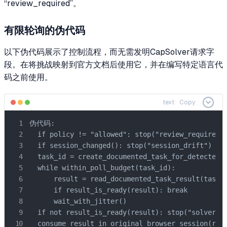
“review_required”。
有限轮询的伪代码
以下伪代码展示了控制流程，而无需发明CapSolver请求字
段。在将挑战映射到官方文档后使用它，并在编写特定语言代
码之前使用。
text
Copy
伪代码:

  if policy != "allowed": stop("review_required")
  if session_changed(): stop("session_drift")

  task_id = create_documented_task_for_detected_c
  while within_poll_budget(task_id):

      result = read_documented_task_result(task_i
      if result_is_ready(result): break

      wait_with_jitter()

  if not result_is_ready(result): stop("solver_ti
  consume_result_in_original_browser_session(resu