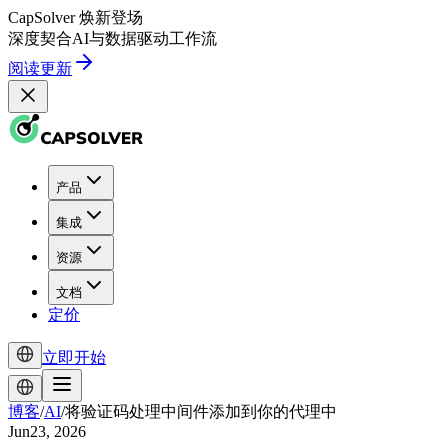
CapSolver
焕新登场
深度契合
AI
与
数据驱动
工作流
阅读更新
产品
集成
资源
文档
定价
立即开始
博客
/
AI
/
将验证码处理中间件添加到你的代理中
Jun23, 2026