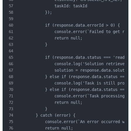
                taskId: taskId

            });

            if (response.data.errorId > 0) {

                console.error(`Failed to get resu
                return null;

            }

            if (response.data.status === 'ready')
                console.log('Solution retrieved s
                solution = response.data.solution
            } else if (response.data.status === '
                console.log('Task is still proces
            } else if (response.data.status === '
                console.error(`Task processing fa
                return null;

            }

        } catch (error) {

            console.error(`An error occurred whil
            return null;
