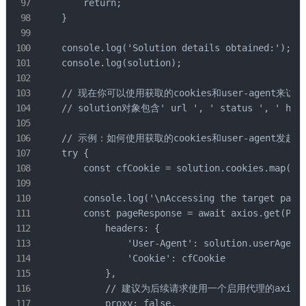
        return;

    }

    console.log('Solution details obtained:');

    console.log(solution);

    // 现在你可以使用获取的cookies和user-agent来访
    // solution对象包含' url ', ' status ', ' heade
    // 示例：如何使用获取的cookies和user-agent发起请
    try {

        const cfCookie = solution.cookies.map(coo
        console.log('\nAccessing the target page 
        const pageResponse = await axios.get(PAGE
            headers: {

                'User-Agent': solution.userAgent,
                'Cookie': cfCookie

            },

            // 建议为后续请求使用一个启用代理的axios
            proxy: false, 
