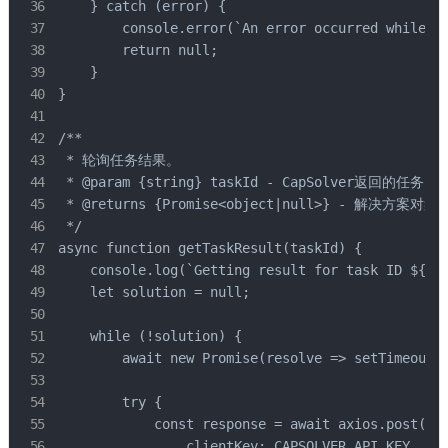
    } catch (error) {

        console.error(`An error occurred while cr
        return null;

    }

}

/**

 * 轮询任务结果。

 * @param {string} taskId - CapSolver返回的任务ID。
 * @returns {Promise<object|null>} - 解决方案
 */

async function getTaskResult(taskId) {

    console.log(`Getting result for task ID ${tas
    let solution = null;

    while (!solution) {

        await new Promise(resolve => setTimeout
        try {

            const response = await axios.post('ht
                clientKey: CAPSOLVER_API_KEY,
