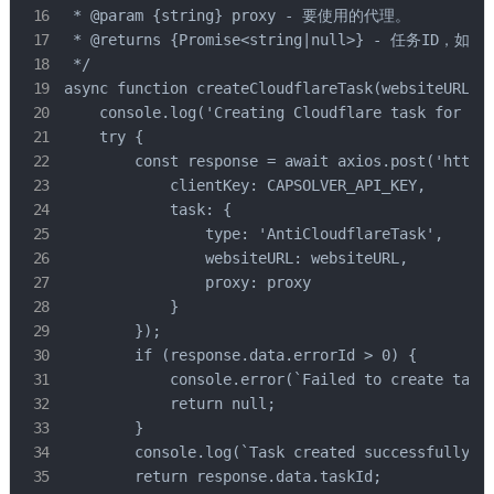
 * @param {string} proxy - 要使用的代理。

 * @returns {Promise<string|null>} - 任务ID，
 */

async function createCloudflareTask(websiteURL, p
    console.log('Creating Cloudflare task for Cap
    try {

        const response = await axios.post('https:
            clientKey: CAPSOLVER_API_KEY,

            task: {

                type: 'AntiCloudflareTask',

                websiteURL: websiteURL,

                proxy: proxy

            }

        });

        if (response.data.errorId > 0) {

            console.error(`Failed to create task:
            return null;

        }

        console.log(`Task created successfully. T
        return response.data.taskId;
