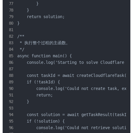
        }

    }

    return solution;

}

/**

 * 执行整个过程的主函数。

 */

async function main() {

    console.log('Starting to solve Cloudflare cha
    const taskId = await createCloudflareTask(PAG
    if (!taskId) {

        console.log('Could not create task, exiti
        return;

    }

    const solution = await getTaskResult(taskId);
    if (!solution) {

        console.log('Could not retrieve solution,