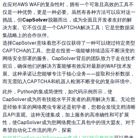
在应对AWS WAF的复杂性时，拥有一个可靠且高效的工具不
仅是一种优势，更是一种必要。虽然有各种方法可以应对这一
挑战，但
CapSolver
脱颖而出，成为全面且开发者友好的解
决方案。它不仅仅是一个CAPTCHA解决工具；它是您数据采
集战略上的合作伙伴。
选择CapSolver意味着您不仅仅获得了一种可以绕过特定类型
CAPTCHA的工具。您是在投资一项能够持续适应不断演变的
网络安全部署的服务。CapSolver背后的团队致力于走在技术
前沿，确保他们的解决方案能够有效应对最新的WAF技术发
展。这种承诺让您能够专注于核心业务——提取和分析数据，
而无需陷入CAPTCHA和机器人检测不断变化的复杂环境中。
此外，Python的集成简便性，如代码示例所示，使
CapSolver成为所有技能水平开发者的易用解决方案。无论您
是经验丰富的网络爬虫专家还是初学者，您都会发现文档清晰
且API直观。这种无缝集成，加上服务的高准确性和可扩展
性，使CapSolver成为您网络爬虫工具包中的强大盟友。对于
希望自动化工作流的用户，探索
如何将CapSolver与Selenium集成 | 2025完整指南
可以带来