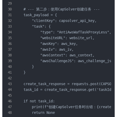
    # --- 第二步：使用CapSolver创建任务 ---

    task_payload = {

        "clientKey": capsolver_api_key,

        "task": {

            "type": "AntiAwsWafTaskProxyLess",

            "websiteURL": website_url,

            "awsKey": aws_key,

            "awsIv": aws_iv,

            "awsContext": aws_context,

            "awsChallengeJS": aws_challenge_js

        }

    }

    create_task_response = requests.post(CAPSOLVE
    task_id = create_task_response.get('taskId')

    if not task_id:

        print(f"创建CapSolver任务时出错：{create_task
        return None
