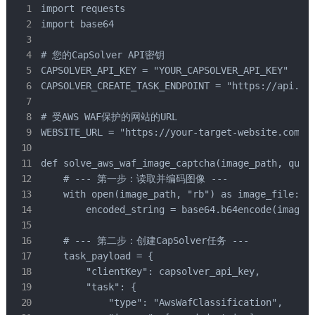
import requests

import base64

# 您的CapSolver API密钥

CAPSOLVER_API_KEY = "YOUR_CAPSOLVER_API_KEY"

CAPSOLVER_CREATE_TASK_ENDPOINT = "https://api.cap
# 受AWS WAF保护的网站的URL

WEBSITE_URL = "https://your-target-website.co
def solve_aws_waf_image_captcha(image_path, quest
    # --- 第一步：读取并编码图像 ---

    with open(image_path, "rb") as image_file:

        encoded_string = base64.b64encode(image_f
    # --- 第二步：创建CapSolver任务 ---

    task_payload = {

        "clientKey": capsolver_api_key,

        "task": {

            "type": "AwsWafClassification",
