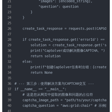
            "images": [encoded_string],

            "question": question

        }

    }

    create_task_response = requests.post(CAPSOLVE
    if create_task_response.get('errorId') == 0:

        solution = create_task_response.get('solu
        print("CapSolver成功解决图像CAPTCHA。")

        return solution

    else:

        print(f"创建CapSolver任务时出错：{create_task
        return None

# --- 第三步：使用解决方案与CAPTCHA交互 ---

if __name__ == "__main__":

    # 这是您从网页中提取的图像和问题的占位符

    captcha_image_path = "path/to/your/captcha/im
    captcha_question = "aws:grid:chair" # 示例问题