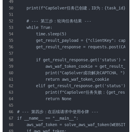
    print(f"CapSolver任务已创建，ID为：{task_id}")

    # --- 第三步：轮询任务结果 ---

    while True:

        time.sleep(5)

        get_result_payload = {"clientKey": capsol
        get_result_response = requests.post(CAPSO
        if get_result_response.get('status') == '
            aws_waf_token_cookie = get_result_res
            print("CapSolver成功解决CAPTCHA。")

            return aws_waf_token_cookie

        elif get_result_response.get('status') ==
            print(f"CapSolver任务失败：{get_result_r
            return None

# --- 第四步：在后续请求中使用令牌 ---

if __name__ == "__main__":

    aws_waf_token = solve_aws_waf_token(WEBSITE_U
    if aws_waf_token:
