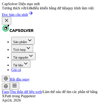
CapSolver
Diện mạo mới
Tương thích với
AI
&
điều khiển bằng dữ liệu
quy trình làm việc
Đọc bản cập nhật
Sản phẩm
Tích hợp
Tài nguyên
Tài liệu
Giá cả
Bắt đầu ngay
Faqs
/
Thu thập dữ liệu web
/
Làm thế nào để tìm các phần tử bằng
XPath trong Puppeteer
Apr24, 2026