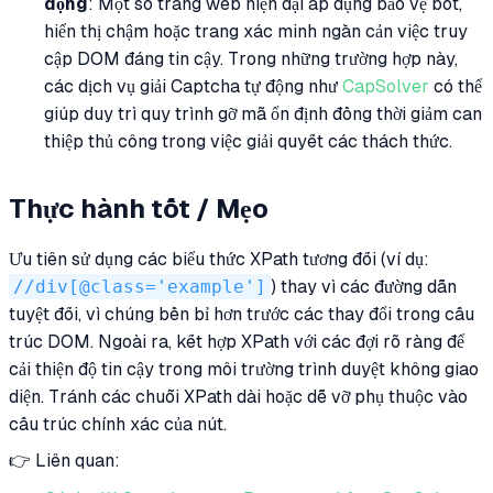
động
: Một số trang web hiện đại áp dụng bảo vệ bot,
hiển thị chậm hoặc trang xác minh ngăn cản việc truy
cập DOM đáng tin cậy. Trong những trường hợp này,
các dịch vụ giải Captcha tự động như
CapSolver
có thể
giúp duy trì quy trình gỡ mã ổn định đồng thời giảm can
thiệp thủ công trong việc giải quyết các thách thức.
Thực hành tốt / Mẹo
Ưu tiên sử dụng các biểu thức XPath tương đối (ví dụ:
//div[@class='example']
) thay vì các đường dẫn
tuyệt đối, vì chúng bền bỉ hơn trước các thay đổi trong cấu
trúc DOM. Ngoài ra, kết hợp XPath với các đợi rõ ràng để
cải thiện độ tin cậy trong môi trường trình duyệt không giao
diện. Tránh các chuỗi XPath dài hoặc dễ vỡ phụ thuộc vào
cấu trúc chính xác của nút.
👉 Liên quan: