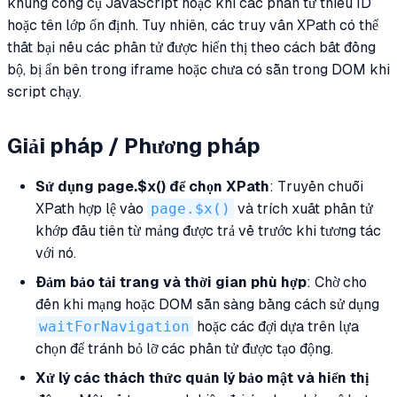
khung công cụ JavaScript hoặc khi các phần tử thiếu ID
hoặc tên lớp ổn định. Tuy nhiên, các truy vấn XPath có thể
thất bại nếu các phần tử được hiển thị theo cách bất đồng
bộ, bị ẩn bên trong iframe hoặc chưa có sẵn trong DOM khi
script chạy.
Giải pháp / Phương pháp
Sử dụng page.$x() để chọn XPath
: Truyền chuỗi
XPath hợp lệ vào
page.$x()
và trích xuất phần tử
khớp đầu tiên từ mảng được trả về trước khi tương tác
với nó.
Đảm bảo tải trang và thời gian phù hợp
: Chờ cho
đến khi mạng hoặc DOM sẵn sàng bằng cách sử dụng
waitForNavigation
hoặc các đợi dựa trên lựa
chọn để tránh bỏ lỡ các phần tử được tạo động.
Xử lý các thách thức quản lý bảo mật và hiển thị