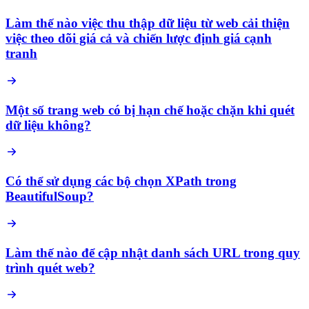
Làm thế nào việc thu thập dữ liệu từ web cải thiện
việc theo dõi giá cả và chiến lược định giá cạnh
tranh
Một số trang web có bị hạn chế hoặc chặn khi quét
dữ liệu không?
Có thể sử dụng các bộ chọn XPath trong
BeautifulSoup?
Làm thế nào để cập nhật danh sách URL trong quy
trình quét web?