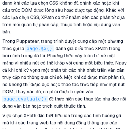
dụng khi các lựa chọn CSS không đủ chính xác hoặc khi
cấu trúc DOM được lồng sâu hoặc được tạo động. Khác với
các lựa chọn CSS, XPath có thể nhắm đến các phần tử dựa
trên mối quan hệ phân cấp, thuộc tính hoặc nội dung văn
bản.
Trong Puppeteer, trang trình duyệt cung cấp một phương
thức gọi là
page.$x()
, đánh giá biểu thức XPath trong
bối cảnh trang đã tải. Phương thức này luôn trả về một
mảng vì nhiều nút có thể khớp với cùng một biểu thức. Ngay
cả khi chỉ kỳ vọng một phần tử, các nhà phát triển vẫn cần
truy cập nó thông qua chỉ số. Một khi có được một phần tử,
nó không thể được đọc hoặc thao tác trực tiếp như một nút
DOM; thay vào đó, nó phải được truyền vào
page.evaluate()
để thực hiện các thao tác như đọc nội
dung văn bản hoặc trích xuất thuộc tính.
Việc chọn XPath đặc biệt hữu ích trong các tình huống gỡ
mã khi các trang web tạo nội dung động thông qua các