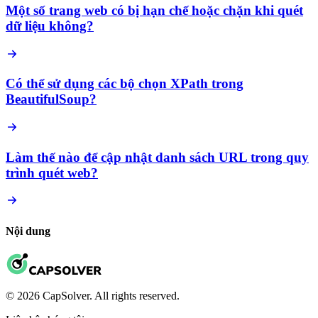
Một số trang web có bị hạn chế hoặc chặn khi quét
dữ liệu không?
Có thể sử dụng các bộ chọn XPath trong
BeautifulSoup?
Làm thế nào để cập nhật danh sách URL trong quy
trình quét web?
Nội dung
© 2026 CapSolver. All rights reserved.