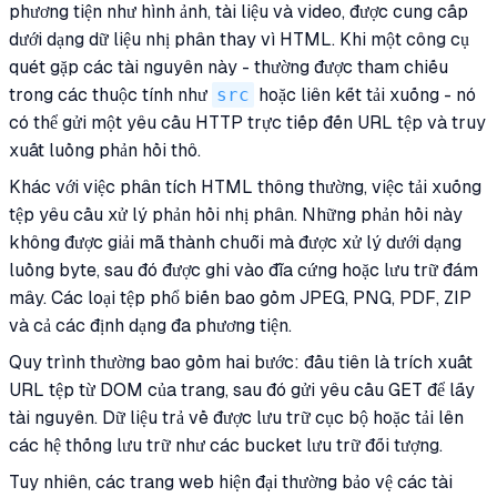
phương tiện như hình ảnh, tài liệu và video, được cung cấp
dưới dạng dữ liệu nhị phân thay vì HTML. Khi một công cụ
quét gặp các tài nguyên này - thường được tham chiếu
trong các thuộc tính như
src
hoặc liên kết tải xuống - nó
có thể gửi một yêu cầu HTTP trực tiếp đến URL tệp và truy
xuất luồng phản hồi thô.
Khác với việc phân tích HTML thông thường, việc tải xuống
tệp yêu cầu xử lý phản hồi nhị phân. Những phản hồi này
không được giải mã thành chuỗi mà được xử lý dưới dạng
luồng byte, sau đó được ghi vào đĩa cứng hoặc lưu trữ đám
mây. Các loại tệp phổ biến bao gồm JPEG, PNG, PDF, ZIP
và cả các định dạng đa phương tiện.
Quy trình thường bao gồm hai bước: đầu tiên là trích xuất
URL tệp từ DOM của trang, sau đó gửi yêu cầu GET để lấy
tài nguyên. Dữ liệu trả về được lưu trữ cục bộ hoặc tải lên
các hệ thống lưu trữ như các bucket lưu trữ đối tượng.
Tuy nhiên, các trang web hiện đại thường bảo vệ các tài