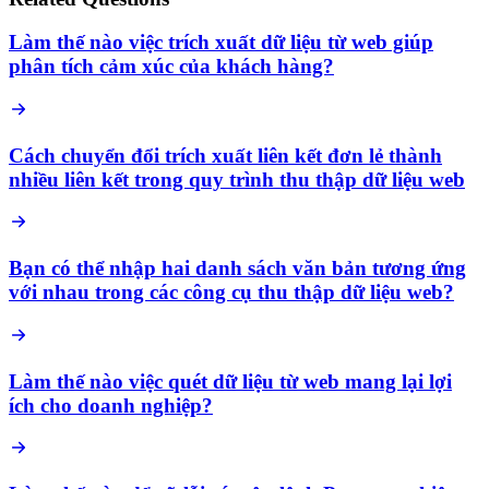
Làm thế nào việc trích xuất dữ liệu từ web giúp
phân tích cảm xúc của khách hàng?
Cách chuyển đổi trích xuất liên kết đơn lẻ thành
nhiều liên kết trong quy trình thu thập dữ liệu web
Bạn có thể nhập hai danh sách văn bản tương ứng
với nhau trong các công cụ thu thập dữ liệu web?
Làm thế nào việc quét dữ liệu từ web mang lại lợi
ích cho doanh nghiệp?