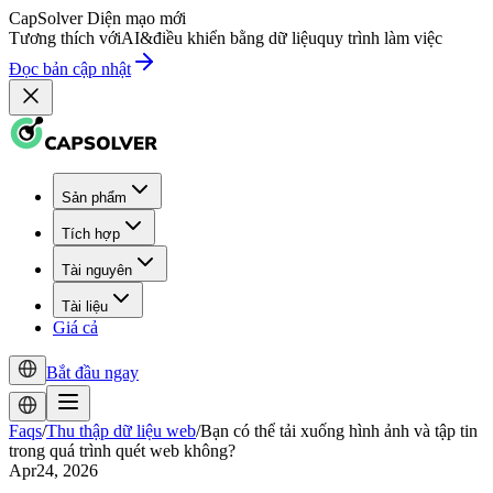
CapSolver
Diện mạo mới
Tương thích với
AI
&
điều khiển bằng dữ liệu
quy trình làm việc
Đọc bản cập nhật
Sản phẩm
Tích hợp
Tài nguyên
Tài liệu
Giá cả
Bắt đầu ngay
Faqs
/
Thu thập dữ liệu web
/
Bạn có thể tải xuống hình ảnh và tập tin
trong quá trình quét web không?
Apr24, 2026