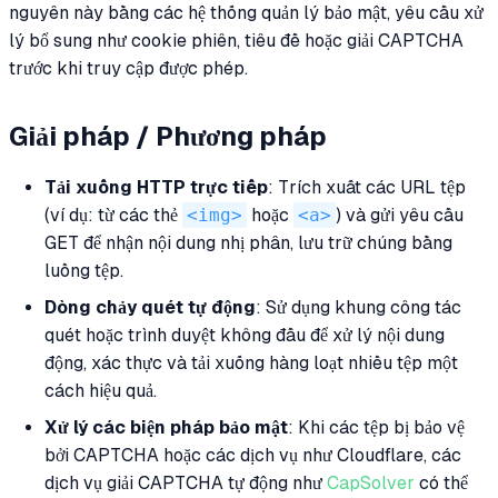
nguyên này bằng các hệ thống quản lý bảo mật, yêu cầu xử
lý bổ sung như cookie phiên, tiêu đề hoặc giải CAPTCHA
trước khi truy cập được phép.
Giải pháp / Phương pháp
Tải xuống HTTP trực tiếp
: Trích xuất các URL tệp
(ví dụ: từ các thẻ
<img>
hoặc
<a>
) và gửi yêu cầu
GET để nhận nội dung nhị phân, lưu trữ chúng bằng
luồng tệp.
Dòng chảy quét tự động
: Sử dụng khung công tác
quét hoặc trình duyệt không đầu để xử lý nội dung
động, xác thực và tải xuống hàng loạt nhiều tệp một
cách hiệu quả.
Xử lý các biện pháp bảo mật
: Khi các tệp bị bảo vệ
bởi CAPTCHA hoặc các dịch vụ như Cloudflare, các
dịch vụ giải CAPTCHA tự động như
CapSolver
có thể