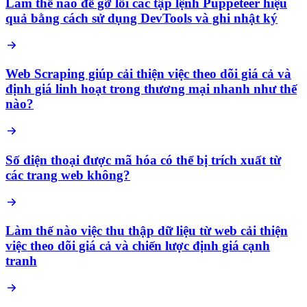
Làm thế nào để gỡ lỗi các tập lệnh Puppeteer hiệu
quả bằng cách sử dụng DevTools và ghi nhật ký
Web Scraping giúp cải thiện việc theo dõi giá cả và
định giá linh hoạt trong thương mại nhanh như thế
nào?
Số điện thoại được mã hóa có thể bị trích xuất từ
các trang web không?
Làm thế nào việc thu thập dữ liệu từ web cải thiện
việc theo dõi giá cả và chiến lược định giá cạnh
tranh