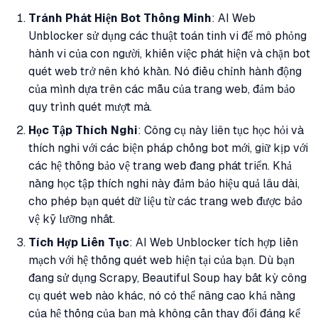
Tránh Phát Hiện Bot Thông Minh
: AI Web
Unblocker sử dụng các thuật toán tinh vi để mô phỏng
hành vi của con người, khiến việc phát hiện và chặn bot
quét web trở nên khó khăn. Nó điều chỉnh hành động
của mình dựa trên các mẫu của trang web, đảm bảo
quy trình quét mượt mà.
Học Tập Thích Nghi
: Công cụ này liên tục học hỏi và
thích nghi với các biện pháp chống bot mới, giữ kịp với
các hệ thống bảo vệ trang web đang phát triển. Khả
năng học tập thích nghi này đảm bảo hiệu quả lâu dài,
cho phép bạn quét dữ liệu từ các trang web được bảo
vệ kỹ lưỡng nhất.
Tích Hợp Liên Tục
: AI Web Unblocker tích hợp liền
mạch với hệ thống quét web hiện tại của bạn. Dù bạn
đang sử dụng Scrapy, Beautiful Soup hay bất kỳ công
cụ quét web nào khác, nó có thể nâng cao khả năng
của hệ thống của bạn mà không cần thay đổi đáng kể