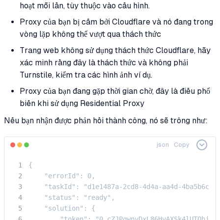
hoạt mỗi lần, tùy thuộc vào cấu hình.
Proxy của bạn bị cấm bởi Cloudflare và nó đang trong
vòng lặp không thể vượt qua thách thức
Trang web không sử dụng thách thức Cloudflare, hãy
xác minh rằng đây là thách thức và không phải
Turnstile, kiểm tra các hình ảnh ví dụ.
Proxy của bạn đang gặp thời gian chờ, đây là điều phổ
biến khi sử dụng Residential Proxy
Nếu bạn nhận được phản hồi thành công, nó sẽ trông như:
json
Copy
{

    "errorId": 0,

    "taskId": "d1e1487a-2cd8-4d4a-aa4d-4ba5b6c654
    "status": "ready",

    "solution": {

        "token": "0.cZJPqwnyDxL86HvAXSk4lUTQhjwf