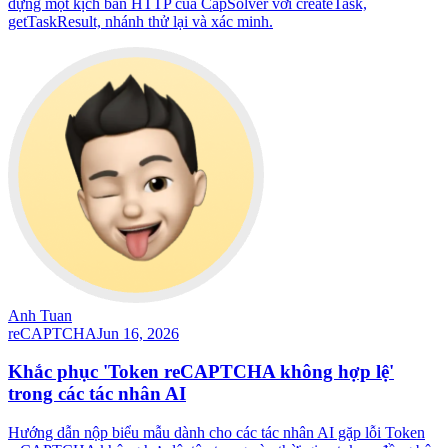
dựng một kịch bản HTTP của CapSolver với createTask,
getTaskResult, nhánh thử lại và xác minh.
Anh Tuan
reCAPTCHA
Jun 16, 2026
Khắc phục 'Token reCAPTCHA không hợp lệ'
trong các tác nhân AI
Hướng dẫn nộp biểu mẫu dành cho các tác nhân AI gặp lỗi Token