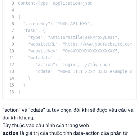
Content-Type: application/json

{

  "clientKey": "YOUR_API_KEY",

  "task": {

    "type": "AntiTurnstileTaskProxyLess",

    "websiteURL": "https://www.yourwebsite.com",

    "websiteKey": "0x4XXXXXXXXXXXXXXXXX",

    "metadata": {

       "action": "login",  //tùy chọn

       "cdata": "0000-1111-2222-3333-example-cdat
    }

  }

}
"action" và "cdata" là tùy chọn, đôi khi sẽ được yêu cầu và
đôi khi không.
Tùy thuộc vào cấu hình của trang web.
action
là giá trị của thuộc tính data-action của phần tử