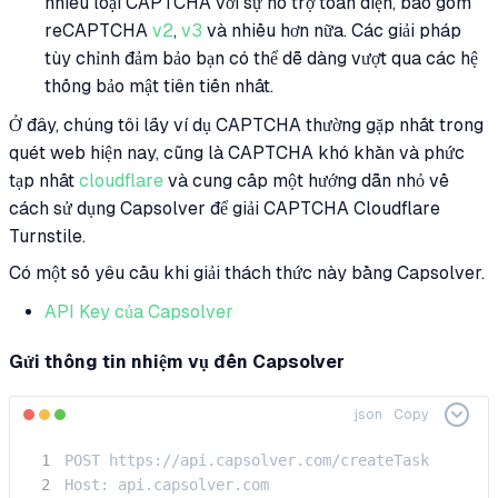
nhiều loại CAPTCHA với sự hỗ trợ toàn diện, bao gồm
reCAPTCHA
v2
,
v3
và nhiều hơn nữa. Các giải pháp
tùy chỉnh đảm bảo bạn có thể dễ dàng vượt qua các hệ
thống bảo mật tiên tiến nhất.
Ở đây, chúng tôi lấy ví dụ CAPTCHA thường gặp nhất trong
quét web hiện nay, cũng là CAPTCHA khó khăn và phức
tạp nhất
cloudflare
và cung cấp một hướng dẫn nhỏ về
cách sử dụng Capsolver để giải CAPTCHA Cloudflare
Turnstile.
Có một số yêu cầu khi giải thách thức này bằng Capsolver.
API Key của Capsolver
Gửi thông tin nhiệm vụ đến Capsolver
json
Copy
POST https://api.capsolver.com/createTask

Host: api.capsolver.com
