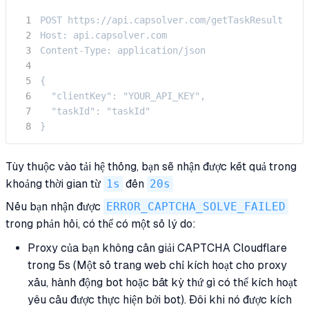
POST https://api.capsolver.com/getTaskResult

Host: api.capsolver.com

Content-Type: application/json

{

  "clientKey": "YOUR_API_KEY",

  "taskId": "taskId"

}
Tùy thuộc vào tải hệ thống, bạn sẽ nhận được kết quả trong
khoảng thời gian từ
1s
đến
20s
Nếu bạn nhận được
ERROR_CAPTCHA_SOLVE_FAILED
trong phản hồi, có thể có một số lý do:
Proxy của bạn không cần giải CAPTCHA Cloudflare
trong 5s (Một số trang web chỉ kích hoạt cho proxy
xấu, hành động bot hoặc bất kỳ thứ gì có thể kích hoạt
yêu cầu được thực hiện bởi bot). Đôi khi nó được kích