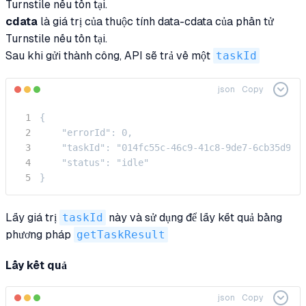
Turnstile nếu tồn tại.
cdata
là giá trị của thuộc tính data-cdata của phần tử
Turnstile nếu tồn tại.
Sau khi gửi thành công, API sẽ trả về một
taskId
json
Copy
{

    "errorId": 0,

    "taskId": "014fc55c-46c9-41c8-9de7-6cb35d984e
    "status": "idle"

}
Lấy giá trị
taskId
này và sử dụng để lấy kết quả bằng
phương pháp
getTaskResult
Lấy kết quả
json
Copy