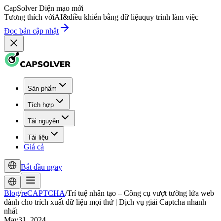
CapSolver
Diện mạo mới
Tương thích với
AI
&
điều khiển bằng dữ liệu
quy trình làm việc
Đọc bản cập nhật
Sản phẩm
Tích hợp
Tài nguyên
Tài liệu
Giá cả
Bắt đầu ngay
Blog
/
reCAPTCHA
/
Trí tuệ nhân tạo – Công cụ vượt tường lửa web
dành cho trích xuất dữ liệu mọi thứ | Dịch vụ giải Captcha nhanh
nhất
May31, 2024