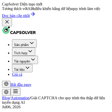
CapSolver
Diện mạo mới
Tương thích với
AI
&
điều khiển bằng dữ liệu
quy trình làm việc
Đọc bản cập nhật
Sản phẩm
Tích hợp
Tài nguyên
Tài liệu
Giá cả
Bắt đầu ngay
Blog
/
Automation
/
Giải CAPTCHA cho quy trình thu thập dữ liệu
tuyển dụng AI
Jul06, 2026