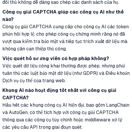
đối thủ không dễ dàng sao chép các danh sách của họ.
Công cụ giải CAPTCHA giúp các công cụ AI như thế
nào?
Công cụ giải CAPTCHA cung cấp cho công cụ AI các token
phản hồi hợp lệ, cho phép công cụ chứng minh rằng nó đã
vượt qua kiểm tra bảo mật và tiếp tục trích xuất dữ liệu mà
không cần can thiệp thủ công.
Việc quét hồ sơ ứng viên có hợp pháp không?
Việc quét dữ liệu công khai thường được phép, nhưng phải
tuân thủ các luật bảo mật dữ liệu (như GDPR) và Điều khoản
Dịch vụ cụ thể của trang web.
Khung AI nào hoạt động tốt nhất với công cụ giải
CAPTCHA?
Hầu hết các khung công cụ AI hiện đại, bao gồm LangChain
và AutoGen, có thể tích hợp với công cụ giải CAPTCHA
thông qua các công cụ tùy chỉnh hoặc middleware xử lý
các yêu cầu API trong giai đoạn quét.