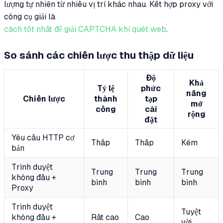
lượng tự nhiên từ nhiều vị trí khác nhau. Kết hợp proxy với
công cụ giải là
cách tốt nhất để giải CAPTCHA khi quét web
.
So sánh các chiến lược thu thập dữ liệu
Độ
Khả
Tỷ lệ
phức
năng
Chiến lược
thành
tạp
mở
công
cài
rộng
đặt
Yêu cầu HTTP cơ
Thấp
Thấp
Kém
bản
Trình duyệt
Trung
Trung
Trung
không đầu +
bình
bình
bình
Proxy
Trình duyệt
Tuyệt
không đầu +
Rất cao
Cao
vời