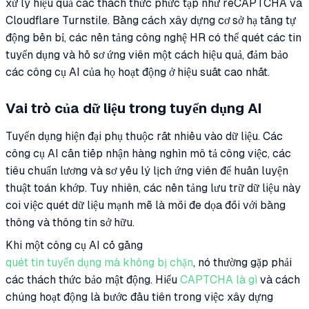
xử lý hiệu quả các thách thức phức tạp như reCAPTCHA và
Cloudflare Turnstile. Bằng cách xây dựng cơ sở hạ tầng tự
động bền bỉ, các nền tảng công nghệ HR có thể quét các tin
tuyển dụng và hồ sơ ứng viên một cách hiệu quả, đảm bảo
các công cụ AI của họ hoạt động ở hiệu suất cao nhất.
Vai trò của dữ liệu trong tuyển dụng AI
Tuyển dụng hiện đại phụ thuộc rất nhiều vào dữ liệu. Các
công cụ AI cần tiếp nhận hàng nghìn mô tả công việc, các
tiêu chuẩn lương và sơ yếu lý lịch ứng viên để huấn luyện
thuật toán khớp. Tuy nhiên, các nền tảng lưu trữ dữ liệu này
coi việc quét dữ liệu mạnh mẽ là mối đe dọa đối với băng
thông và thông tin sở hữu.
Khi một công cụ AI cố gắng
quét tin tuyển dụng mà không bị chặn
, nó thường gặp phải
các thách thức bảo mật động. Hiểu
CAPTCHA là gì
và cách
chúng hoạt động là bước đầu tiên trong việc xây dựng