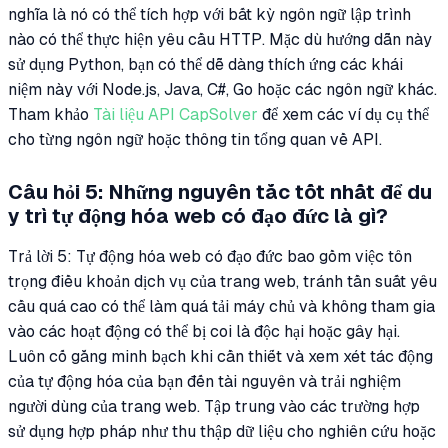
nghĩa là nó có thể tích hợp với bất kỳ ngôn ngữ lập trình
nào có thể thực hiện yêu cầu HTTP. Mặc dù hướng dẫn này
sử dụng Python, bạn có thể dễ dàng thích ứng các khái
niệm này với Node.js, Java, C#, Go hoặc các ngôn ngữ khác.
Tham khảo
Tài liệu API CapSolver
để xem các ví dụ cụ thể
cho từng ngôn ngữ hoặc thông tin tổng quan về API.
Câu hỏi 5: Những nguyên tắc tốt nhất để du
y trì tự động hóa web có đạo đức là gì?
Trả lời 5: Tự động hóa web có đạo đức bao gồm việc tôn
trọng điều khoản dịch vụ của trang web, tránh tần suất yêu
cầu quá cao có thể làm quá tải máy chủ và không tham gia
vào các hoạt động có thể bị coi là độc hại hoặc gây hại.
Luôn cố gắng minh bạch khi cần thiết và xem xét tác động
của tự động hóa của bạn đến tài nguyên và trải nghiệm
người dùng của trang web. Tập trung vào các trường hợp
sử dụng hợp pháp như thu thập dữ liệu cho nghiên cứu hoặc