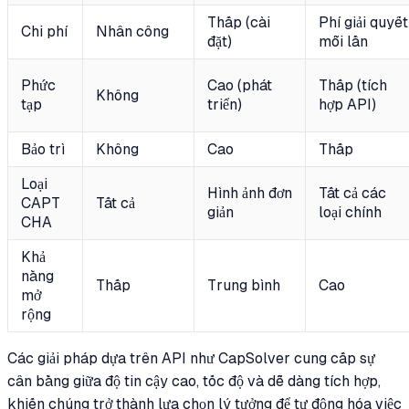
Thấp (cài
Phí giải quyết
Chi phí
Nhân công
đặt)
mỗi lần
Phức
Cao (phát
Thấp (tích
Không
tạp
triển)
hợp API)
Bảo trì
Không
Cao
Thấp
Loại
Hình ảnh đơn
Tất cả các
CAPT
Tất cả
giản
loại chính
CHA
Khả
năng
Thấp
Trung bình
Cao
mở
rộng
Các giải pháp dựa trên API như CapSolver cung cấp sự
cân bằng giữa độ tin cậy cao, tốc độ và dễ dàng tích hợp,
khiến chúng trở thành lựa chọn lý tưởng để tự động hóa việc