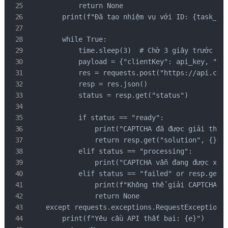
            return None

        print(f"Đã tạo nhiệm vụ với ID: {task_id}
        while True:

            time.sleep(3)  # Chờ 3 giây trước khi
            payload = {"clientKey": api_key, "tas
            res = requests.post("https://api.caps
            resp = res.json()

            status = resp.get("status")

            if status == "ready":

                print("CAPTCHA đã được giải thành
                return resp.get("solution", {}).g
            elif status == "processing":

                print("CAPTCHA vẫn đang được xử l
            elif status == "failed" or resp.get("
                print(f"Không thể giải CAPTCHA! T
                return None

    except requests.exceptions.RequestException a
        print(f"Yêu cầu API thất bại: {e}")
