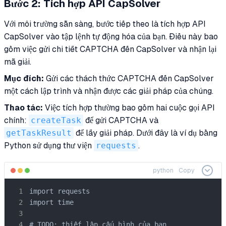
Bước 2: Tích hợp API CapSolver
Với môi trường sẵn sàng, bước tiếp theo là tích hợp API
CapSolver vào tập lệnh tự động hóa của bạn. Điều này bao
gồm việc gửi chi tiết CAPTCHA đến CapSolver và nhận lại
mã giải.
Mục đích:
Gửi các thách thức CAPTCHA đến CapSolver
một cách lập trình và nhận được các giải pháp của chúng.
Thao tác:
Việc tích hợp thường bao gồm hai cuộc gọi API
chính:
createTask
để gửi CAPTCHA và
getTaskResult
để lấy giải pháp. Dưới đây là ví dụ bằng
Python sử dụng thư viện
requests
.
python
Copy
import requests

import time

# TODO: thiết lập cấu hình của bạn
