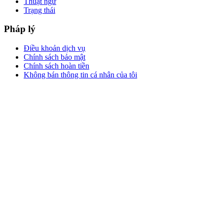
Thuật ngữ
Trạng thái
Pháp lý
Điều khoản dịch vụ
Chính sách bảo mật
Chính sách hoàn tiền
Không bán thông tin cá nhân của tôi