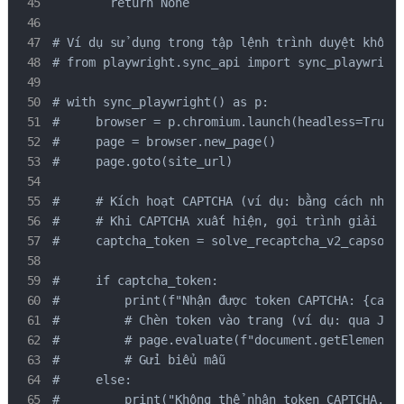
        return None

# Ví dụ sử dụng trong tập lệnh trình duyệt không 
# from playwright.sync_api import sync_playwright
# with sync_playwright() as p:

#     browser = p.chromium.launch(headless=True)

#     page = browser.new_page()

#     page.goto(site_url)

#     # Kích hoạt CAPTCHA (ví dụ: bằng cách nhấp 
#     # Khi CAPTCHA xuất hiện, gọi trình giải

#     captcha_token = solve_recaptcha_v2_capsolve
#     if captcha_token:

#         print(f"Nhận được token CAPTCHA: {captc
#         # Chèn token vào trang (ví dụ: qua Java
#         # page.evaluate(f"document.getElementBy
#         # Gửi biểu mẫu

#     else:

#         print("Không thể nhận token CAPTCHA.")
