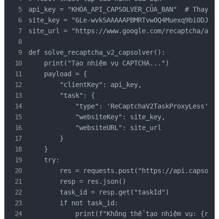
api_key = "KHÓA_API_CAPSOLVER_CỦA_BẠN"  # Thay th
site_key = "6Le-wvkSAAAAAPBMRTvw0Q4Muexq9bi0DJwx_
site_url = "https://www.google.com/recaptcha/api2
def solve_recaptcha_v2_capsolver():

    print("Tạo nhiệm vụ CAPTCHA...")

    payload = {

        "clientKey": api_key,

        "task": {

            "type": 'ReCaptchaV2TaskProxyLess', #
            "websiteKey": site_key,

            "websiteURL": site_url

        }

    }

    try:

        res = requests.post("https://api.capsolve
        resp = res.json()

        task_id = resp.get("taskId")

        if not task_id:

            print(f"Không thể tạo nhiệm vụ: {res.