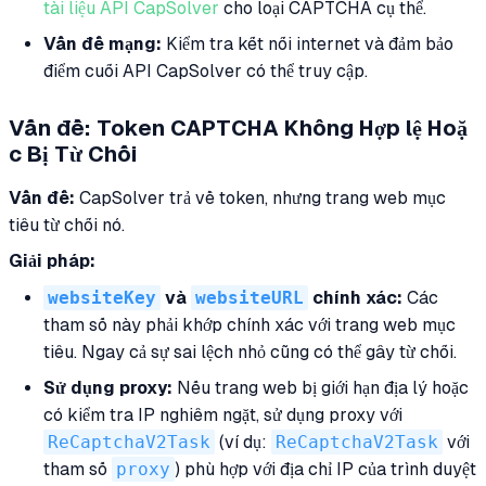
tài liệu API CapSolver
cho loại CAPTCHA cụ thể.
Vấn đề mạng:
Kiểm tra kết nối internet và đảm bảo
điểm cuối API CapSolver có thể truy cập.
Vấn đề: Token CAPTCHA Không Hợp lệ Hoặ
c Bị Từ Chối
Vấn đề:
CapSolver trả về token, nhưng trang web mục
tiêu từ chối nó.
Giải pháp:
websiteKey
và
websiteURL
chính xác:
Các
tham số này phải khớp chính xác với trang web mục
tiêu. Ngay cả sự sai lệch nhỏ cũng có thể gây từ chối.
Sử dụng proxy:
Nếu trang web bị giới hạn địa lý hoặc
có kiểm tra IP nghiêm ngặt, sử dụng proxy với
ReCaptchaV2Task
(ví dụ:
ReCaptchaV2Task
với
tham số
proxy
) phù hợp với địa chỉ IP của trình duyệt