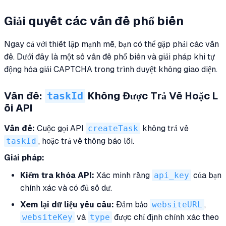
Giải quyết các vấn đề phổ biến
Ngay cả với thiết lập mạnh mẽ, bạn có thể gặp phải các vấn
đề. Dưới đây là một số vấn đề phổ biến và giải pháp khi tự
động hóa giải CAPTCHA trong trình duyệt không giao diện.
taskId
Vấn đề:
Không Được Trả Về Hoặc L
ỗi API
Vấn đề:
Cuộc gọi API
createTask
không trả về
taskId
, hoặc trả về thông báo lỗi.
Giải pháp:
Kiểm tra khóa API:
Xác minh rằng
api_key
của bạn
chính xác và có đủ số dư.
Xem lại dữ liệu yêu cầu:
Đảm bảo
websiteURL
,
websiteKey
và
type
được chỉ định chính xác theo