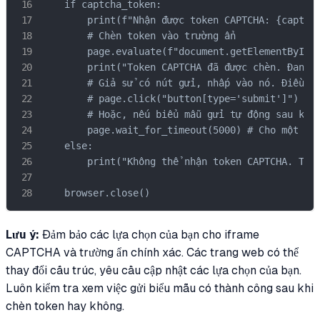
    if captcha_token:

        print(f"Nhận được token CAPTCHA: {captcha
        # Chèn token vào trường ẩn

        page.evaluate(f"document.getElementById('
        print("Token CAPTCHA đã được chèn. Đang c
        # Giả sử có nút gửi, nhấp vào nó. Điều ch
        # page.click("button[type='submit']") 

        # Hoặc, nếu biểu mẫu gửi tự động sau khi 
        page.wait_for_timeout(5000) # Cho một chú
    else:

        print("Không thể nhận token CAPTCHA. Tự đ
    browser.close()
Lưu ý:
Đảm bảo các lựa chọn của bạn cho iframe
CAPTCHA và trường ẩn chính xác. Các trang web có thể
thay đổi cấu trúc, yêu cầu cập nhật các lựa chọn của bạn.
Luôn kiểm tra xem việc gửi biểu mẫu có thành công sau khi
chèn token hay không.