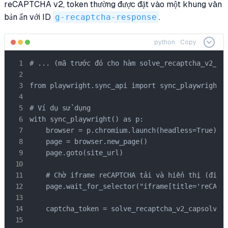
reCAPTCHA v2, token thường được đặt vào một khung văn
bản ẩn với ID
g-recaptcha-response
.
python
Copy
# ... (mã trước đó cho hàm solve_recaptcha_v2_cap
from playwright.sync_api import sync_playwright

# Ví dụ sử dụng

with sync_playwright() as p:

    browser = p.chromium.launch(headless=True)

    page = browser.new_page()

    page.goto(site_url)

    # Chờ iframe reCAPTCHA tải và hiển thị (điều 
    page.wait_for_selector("iframe[title='reCAPTC
    captcha_token = solve_recaptcha_v2_capsolver(