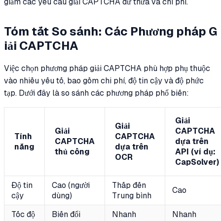
giảm các yêu cầu giải CAPTCHA dư thừa và chi phí.
Tóm tắt So sánh: Các Phương pháp G
iải CAPTCHA
Việc chọn phương pháp giải CAPTCHA phù hợp phụ thuộc
vào nhiều yếu tố, bao gồm chi phí, độ tin cậy và độ phức
tạp. Dưới đây là so sánh các phương pháp phổ biến:
Giải
Giải
Giải
CAPTCHA
Tính
CAPTCHA
CAPTCHA
dựa trên
năng
dựa trên
thủ công
API (ví dụ:
OCR
CapSolver)
Độ tin
Cao (người
Thấp đến
Cao
cậy
dùng)
Trung bình
Tốc độ
Biến đổi
Nhanh
Nhanh