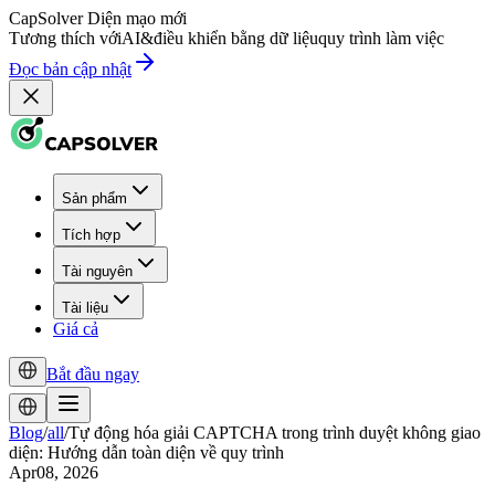
CapSolver
Diện mạo mới
Tương thích với
AI
&
điều khiển bằng dữ liệu
quy trình làm việc
Đọc bản cập nhật
Sản phẩm
Tích hợp
Tài nguyên
Tài liệu
Giá cả
Bắt đầu ngay
Blog
/
all
/
Tự động hóa giải CAPTCHA trong trình duyệt không giao
diện: Hướng dẫn toàn diện về quy trình
Apr08, 2026