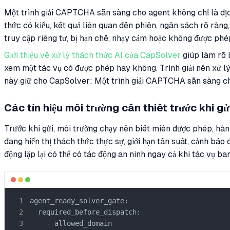
Một trình giải CAPTCHA sẵn sàng cho agent không chỉ là dịch
thức có kiểu, kết quả liên quan đến phiên, ngân sách rõ rà
truy cập riêng tư, bị hạn chế, nhạy cảm hoặc không được phé
Giới thiệu về xử lý thách thức AI của CapSolver
giúp làm rõ l
xem một tác vụ có được phép hay không. Trình giải nên xử lý
này giữ cho CapSolver: Một trình giải CAPTCHA sẵn sàng cho 
Các tín hiệu môi trường cần thiết trước khi gửi
Trước khi gửi, môi trường chạy nên biết miền được phép, hành
đang hiển thị thách thức thực sự, giới hạn tần suất, cảnh báo
động lặp lại có thể có tác động an ninh ngay cả khi tác vụ ban
agent_ready_solver_gate:

  required_before_dispatch:

    - allowed_domain
