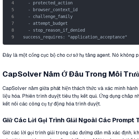
    - protected_action

    - browser_context_id

    - challenge_family

    - attempt_budget

    - stop_reason_if_denied

  success_requires: "application_acceptance"
Đây là một cổng cục bộ cho cơ sở hạ tầng agent. Nó không ph
CapSolver Nằm Ở Đâu Trong Môi Trư
CapSolver nằm giữa phát hiện thách thức và xác minh hành độ
liệu hóa. Phiên trình duyệt tiêu thụ kết quả. Ứng dụng chấp 
kết nối các công cụ tự động hóa trình duyệt.
Giữ Các Lời Gọi Trình Giải Ngoài Các Prompt 
Giữ các lời gọi trình giải trong các đường dẫn mã xác định, 