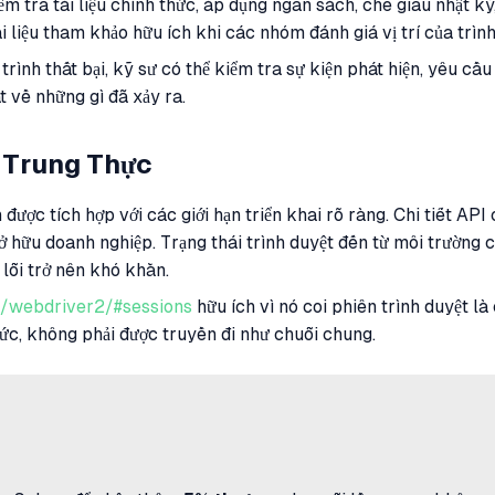
ểm tra tài liệu chính thức, áp dụng ngân sách, che giấu nhật ký
ài liệu tham khảo hữu ích khi các nhóm đánh giá vị trí của trình
ình thất bại, kỹ sư có thể kiểm tra sự kiện phát hiện, yêu cầu 
t về những gì đã xảy ra.
m Trung Thực
c tích hợp với các giới hạn triển khai rõ ràng. Chi tiết API c
sở hữu doanh nghiệp. Trạng thái trình duyệt đến từ môi trường
 lỗi trở nên khó khăn.
/webdriver2/#sessions
hữu ích vì nó coi phiên trình duyệt l
thức, không phải được truyền đi như chuỗi chung.