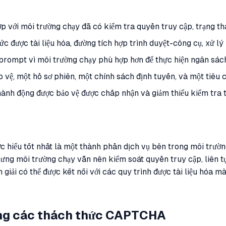
ới môi trường chạy đã có kiểm tra quyền truy cập, trạng thái 
 được tài liệu hóa, đường tích hợp trình duyệt-công cụ, xử lý 
prompt vì môi trường chạy phù hợp hơn để thực hiện ngân sách, 
o vệ, một hồ sơ phiên, một chính sách định tuyến, và một tiêu 
 hành động được bảo vệ được chấp nhận và giảm thiểu kiểm tra 
hiểu tốt nhất là một thành phần dịch vụ bên trong môi trườn
 môi trường chạy vẫn nên kiểm soát quyền truy cập, liên tục 
 giải có thể được kết nối với các quy trình được tài liệu hóa 
rong các thách thức CAPTCHA