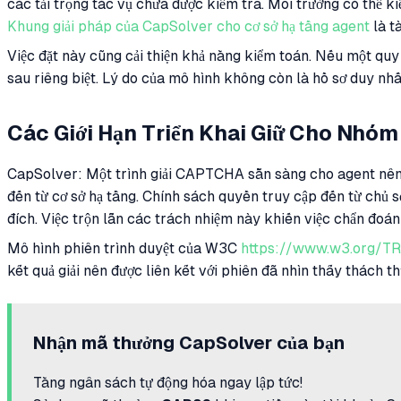
các tải trọng tác vụ chưa được kiểm tra. Môi trường có thể ki
Khung giải pháp của CapSolver cho cơ sở hạ tầng agent
là t
Việc đặt này cũng cải thiện khả năng kiểm toán. Nếu một quy tr
sau riêng biệt. Lý do của mô hình không còn là hồ sơ duy nhấ
Các Giới Hạn Triển Khai Giữ Cho Nhó
CapSolver: Một trình giải CAPTCHA sẵn sàng cho agent nên đượ
đến từ cơ sở hạ tầng. Chính sách quyền truy cập đến từ chủ 
đích. Việc trộn lẫn các trách nhiệm này khiến việc chẩn đoán
Mô hình phiên trình duyệt của W3C
https://www.w3.org/TR
kết quả giải nên được liên kết với phiên đã nhìn thấy thách 
Nhận mã thưởng CapSolver của bạn
Tăng ngân sách tự động hóa ngay lập tức!