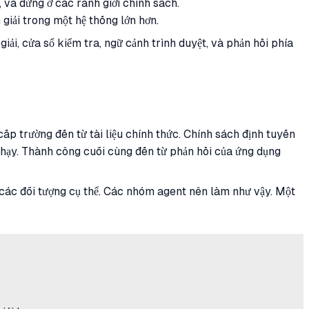
, và dừng ở các ranh giới chính sách.
 giải trong một hệ thống lớn hơn.
giải, cửa sổ kiểm tra, ngữ cảnh trình duyệt, và phản hồi phía
ấp trường đến từ tài liệu chính thức. Chính sách định tuyến
 chạy. Thành công cuối cùng đến từ phản hồi của ứng dụng
à các đối tượng cụ thể. Các nhóm agent nên làm như vậy. Một