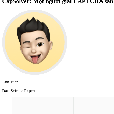
CapSolver: Một người giải CAPTCHA sẵn s
Anh Tuan
Data Science Expert