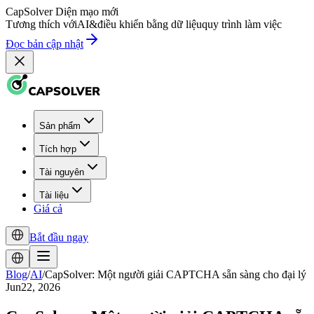
CapSolver
Diện mạo mới
Tương thích với
AI
&
điều khiển bằng dữ liệu
quy trình làm việc
Đọc bản cập nhật
Sản phẩm
Tích hợp
Tài nguyên
Tài liệu
Giá cả
Bắt đầu ngay
Blog
/
AI
/
CapSolver: Một người giải CAPTCHA sẵn sàng cho đại lý
Jun22, 2026