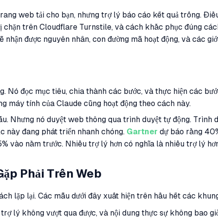
Trang web tải cho bạn, nhưng trợ lý báo cáo kết quả trống. Đi
I bị chặn trên Cloudflare Turnstile, và cách khắc phục đúng cá
ẽ nhận được nguyên nhân, con đường mã hoạt động, và các giới
g. Nó đọc mục tiêu, chia thành các bước, và thực hiện các bướ
ng máy tính của Claude cũng hoạt động theo cách này.
 mẫu. Nhưng nó duyệt web thông qua trình duyệt tự động. Trình 
ục này đang phát triển nhanh chóng.
Gartner
dự báo rằng 40% 
% vào năm trước. Nhiều trợ lý hơn có nghĩa là nhiều trợ lý hơ
Gặp Phải Trên Web
 cách lặp lại. Các mẫu dưới đây xuất hiện trên hầu hết các kh
trợ lý không vượt qua được, và nội dung thực sự không bao giờ