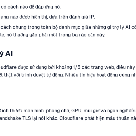
 có cách nào để đáp ứng nó.
ng nào được hiển thị, dựa trên đánh giá IP.
 cách chung trong toàn bộ danh mục giữa những gì trợ lý AI c
ile, nó thường gặp phải một trong ba rào cản này.
ý AI
oudflare được sử dụng bởi khoảng 1/5 các trang web, điều này 
thật với trình duyệt tự động. Nhiều tín hiệu hoạt động cùng nha
. Kích thước màn hình, phông chữ, GPU, múi giờ và ngôn ngữ đ
dshake TLS lại nói khác. Cloudflare phát hiện mâu thuẫn này 