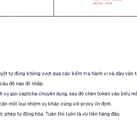
 duyệt tự động không vượt qua các kiểm tra hành vi và dấu vân t
 câu đố nào để nhấp.
ịch vụ giải captcha chuyên dụng, sau đó chèn token vào biểu m
 cần một loại nhiệm vụ khác cùng với proxy ổn định.
c phép tự động hóa. Tuân thủ luôn là ưu tiên hàng đầu.