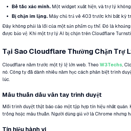
Bế tắc xác minh.
Một widget xuất hiện, và trợ lý không
Bị chặn im lặng.
Máy chủ trả về 403 trước khi bất kỳ tra
Đây không phải là lỗi của một sản phẩm cụ thể. Đó là khoảng
được bảo vệ. Khi một trợ lý AI bị chặn trên Cloudflare Turnst
Tại Sao Cloudflare Thường Chặn Trợ L
Cloudflare nằm trước một tỷ lệ lớn web. Theo
W3Techs
, Cl
nó. Công ty đã dành nhiều năm học cách phân biệt trình duyệt 
lúc.
Mâu thuẫn dấu vân tay trình duyệt
Mỗi trình duyệt thật báo cáo một tập hợp tín hiệu nhất quán
trống hoặc mâu thuẫn. Người dùng giả vờ là Chrome nhưng han
Tín hiệu hành vi