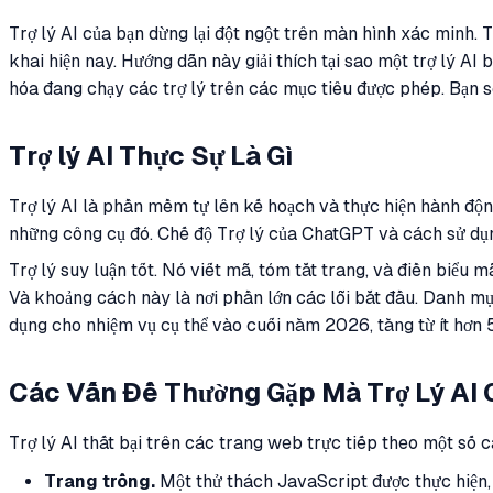
Trợ lý AI của bạn dừng lại đột ngột trên màn hình xác minh. 
khai hiện nay. Hướng dẫn này giải thích tại sao một trợ lý A
hóa đang chạy các trợ lý trên các mục tiêu được phép. Bạn s
Trợ lý AI Thực Sự Là Gì
Trợ lý AI là phần mềm tự lên kế hoạch và thực hiện hành độn
những công cụ đó. Chế độ Trợ lý của ChatGPT và cách sử dụ
Trợ lý suy luận tốt. Nó viết mã, tóm tắt trang, và điền biểu
Và khoảng cách này là nơi phần lớn các lỗi bắt đầu. Danh m
dụng cho nhiệm vụ cụ thể vào cuối năm 2026, tăng từ ít hơn 5
Các Vấn Đề Thường Gặp Mà Trợ Lý AI 
Trợ lý AI thất bại trên các trang web trực tiếp theo một số
Trang trống.
Một thử thách JavaScript được thực hiện, 