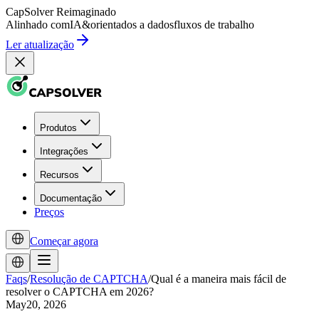
CapSolver
Reimaginado
Alinhado com
IA
&
orientados a dados
fluxos de trabalho
Ler atualização
Produtos
Integrações
Recursos
Documentação
Preços
Começar agora
Faqs
/
Resolução de CAPTCHA
/
Qual é a maneira mais fácil de
resolver o CAPTCHA em 2026?
May20, 2026