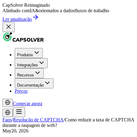
CapSolver
Reimaginado
Alinhado com
IA
&
orientados a dados
fluxos de trabalho
Ler atualização
Produtos
Integrações
Recursos
Documentação
Preços
Começar agora
Faqs
/
Resolução de CAPTCHA
/
Como reduzir a taxa de CAPTCHA
durante a raspagem de web?
May20, 2026