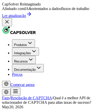
CapSolver
Reimaginado
Alinhado com
IA
&
orientados a dados
fluxos de trabalho
Ler atualização
Produtos
Integrações
Recursos
Documentação
Preços
Começar agora
Faqs
/
Resolução de CAPTCHA
/
Qual é a melhor API de
solucionador de CAPTCHA para altas taxas de sucesso?
May20, 2026