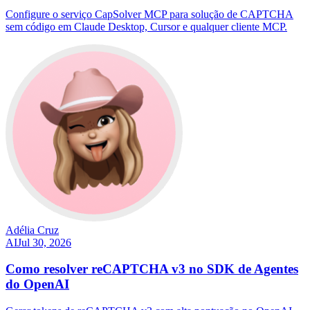
Configure o serviço CapSolver MCP para solução de CAPTCHA
sem código em Claude Desktop, Cursor e qualquer cliente MCP.
Adélia Cruz
AI
Jul 30, 2026
Como resolver reCAPTCHA v3 no SDK de Agentes
do OpenAI