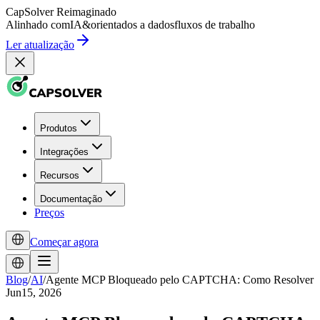
CapSolver
Reimaginado
Alinhado com
IA
&
orientados a dados
fluxos de trabalho
Ler atualização
Produtos
Integrações
Recursos
Documentação
Preços
Começar agora
Blog
/
AI
/
Agente MCP Bloqueado pelo CAPTCHA: Como Resolver
Jun15, 2026