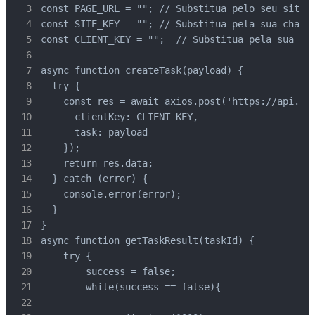
const PAGE_URL = ""; // Substitua pelo seu site

const SITE_KEY = ""; // Substitua pela sua chave 
const CLIENT_KEY = "";  // Substitua pela sua cha
async function createTask(payload) {

  try {

    const res = await axios.post('https://api.cap
      clientKey: CLIENT_KEY,

      task: payload

    });

    return res.data;

  } catch (error) {

    console.error(error);

  }

}

async function getTaskResult(taskId) {

    try {

        success = false;

        while(success == false){
