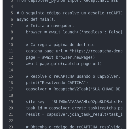
from capsolver_python import RecaptchaV2Task

# O seguinte código resolve um desafio reCAPTCHA 
async def main():

    # Inicia o navegador.

    browser = await launch({'headless': False})

    # Carrega a página de destino.

    captcha_page_url = "https://recaptcha-demo.ap
    page = await browser.newPage()

    await page.goto(captcha_page_url)

    # Resolve o reCAPTCHA usando o CapSolver.

    print("Resolvendo CAPTCHA")

    capsolver = RecaptchaV2Task("SUA_CHAVE_DE_API
    site_key = "6LfW6wATAAAAAHLqO2pb8bDBahxlMxNdo
    task_id = capsolver.create_task(captcha_page_
    result = capsolver.join_task_result(task_id)

    # Obtenha o código do reCAPTCHA resolvido.
