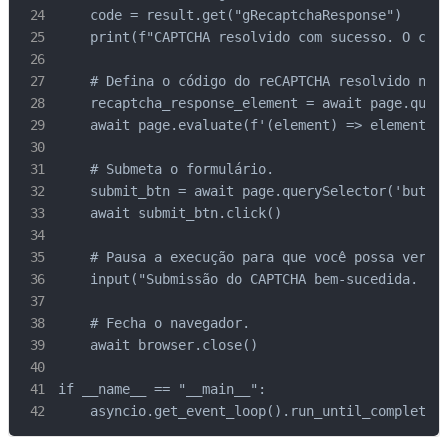
    code = result.get("gRecaptchaResponse")

    print(f"CAPTCHA resolvido com sucesso. O códi
    # Defina o código do reCAPTCHA resolvido no f
    recaptcha_response_element = await page.query
    await page.evaluate(f'(element) => element.va
    # Submeta o formulário.

    submit_btn = await page.querySelector('button
    await submit_btn.click()

    # Pausa a execução para que você possa ver a 
    input("Submissão do CAPTCHA bem-sucedida. Pre
    # Fecha o navegador.

    await browser.close()

if __name__ == "__main__":

    asyncio.get_event_loop().run_until_complete(