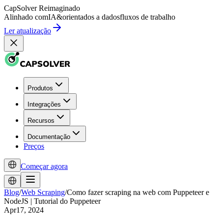
CapSolver
Reimaginado
Alinhado com
IA
&
orientados a dados
fluxos de trabalho
Ler atualização
Produtos
Integrações
Recursos
Documentação
Preços
Começar agora
Blog
/
Web Scraping
/
Como fazer scraping na web com Puppeteer e
NodeJS | Tutorial do Puppeteer
Apr17, 2024