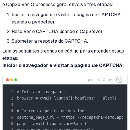
o CapSolver. O processo geral envolve três etapas:
Iniciar o navegador e visitar a página de CAPTCHA
usando o pyppeteer.
Resolver o CAPTCHA usando o CapSolver.
Submeter a resposta do CAPTCHA.
Leia os seguintes trechos de código para entender essas
etapas.
Iniciar o navegador e visitar a página de CAPTCHA:
python
Copy
# Inicia o navegador.

browser = await launch({'headless': False})

# Carrega a página de destino.

captcha_page_url = "https://recaptcha-demo.appspo
page = await browser.newPage()
