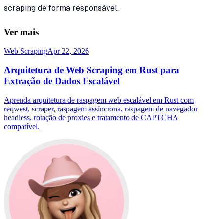
scraping de forma responsável.
Ver mais
Web Scraping
Apr 22, 2026
Arquitetura de Web Scraping em Rust para
Extração de Dados Escalável
Aprenda arquitetura de raspagem web escalável em Rust com
reqwest, scraper, raspagem assíncrona, raspagem de navegador
headless, rotação de proxies e tratamento de CAPTCHA
compatível.