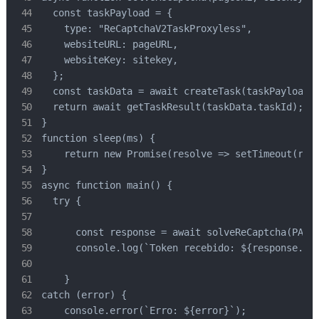
  const taskPayload = {

    type: "ReCaptchaV2TaskProxyless",

    websiteURL: pageURL,

    websiteKey: sitekey,

  };

  const taskData = await createTask(taskPayload);
  return await getTaskResult(taskData.taskId);

}

function sleep(ms) {

    return new Promise(resolve => setTimeout(reso
}

async function main() {

  try {

      const response = await solveReCaptcha(PAGE_
      console.log(`Token recebido: ${response.sol
    }

catch (error) {

    console.error(`Erro: ${error}`);
