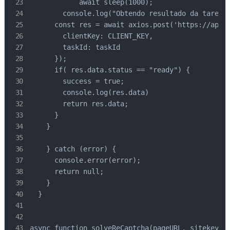
            await sleep(1000);

        console.log("Obtendo resultado da tarefa 
      const res = await axios.post('https://api.c
        clientKey: CLIENT_KEY,

        taskId: taskId

      });

      if( res.data.status == "ready") {

        success = true;

        console.log(res.data)

        return res.data;

      }

    }

    } catch (error) {

      console.error(error);

      return null;

    }

  }

async function solveReCaptcha(pageURL, sitekey) {