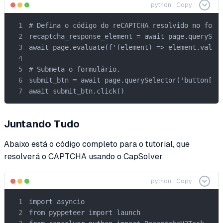
python
Copy
# Defina o código do reCAPTCHA resolvido no formu
recaptcha_response_element = await page.querySele
await page.evaluate(f'(element) => element.value 
# Submeta o formulário.

submit_btn = await page.querySelector('button[typ
await submit_btn.click()
Juntando Tudo
Abaixo está o código completo para o tutorial, que
resolverá o CAPTCHA usando o CapSolver.
python
Copy
import asyncio

from pyppeteer import launch
