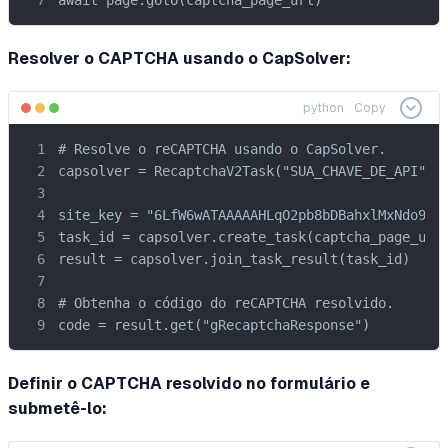
await page.goto(captcha_page_url)
Resolver o CAPTCHA usando o CapSolver:
python
Copy
# Resolve o reCAPTCHA usando o CapSolver.

capsolver = RecaptchaV2Task("SUA_CHAVE_DE_API")

site_key = "6LfW6wATAAAAAHLqO2pb8bDBahxlMxNdo9g94
task_id = capsolver.create_task(captcha_page_url,
result = capsolver.join_task_result(task_id)

# Obtenha o código do reCAPTCHA resolvido.

code = result.get("gRecaptchaResponse")
Definir o CAPTCHA resolvido no formulário e
submetê-lo: