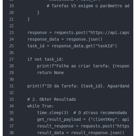
            # Tarefas V3 exigem o parâmetro adici
        }

    }

    response = requests.post("https://api.capsolv
    response_data = response.json()

    task_id = response_data.get("taskId")

    if not task_id:

        print(f"Falha ao criar tarefa: {response.
        return None

    print(f"ID da Tarefa: {task_id}. Aguardando r
    # 2. Obter Resultado

    while True:

        time.sleep(3)  # O atraso recomendado é 3
        get_result_payload = {"clientKey": api_ke
        result_response = requests.post("https://
        result_data = result_response.json()
