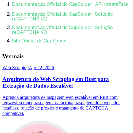
Documentação Oficial do CapSolver: API createTask
Documentação Oficial do CapSolver: Solução
reCAPTCHA V2
Documentação Oficial do CapSolver: Solução
reCAPTCHA V3
Site Oficial do CapSolver
Ver mais
Web Scraping
Apr 22, 2026
Arquitetura de Web Scraping em Rust para
Extração de Dados Escalável
Aprenda arquitetura de raspagem web escalável em Rust com
reqwest, scraper, raspagem assíncrona, raspagem de navegador
headless, rotação de proxies e tratamento de CAPTCHA
compatível.