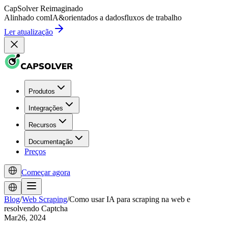
CapSolver
Reimaginado
Alinhado com
IA
&
orientados a dados
fluxos de trabalho
Ler atualização
Produtos
Integrações
Recursos
Documentação
Preços
Começar agora
Blog
/
Web Scraping
/
Como usar IA para scraping na web e
resolvendo Captcha
Mar26, 2024