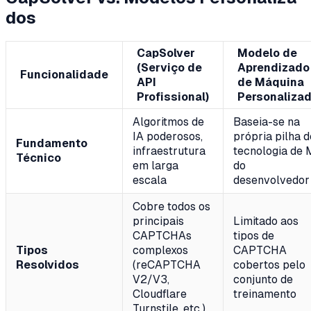
dos
CapSolver
Modelo de
(Serviço de
Aprendizado
Funcionalidade
API
de Máquina
Profissional)
Personaliza
Algoritmos de
Baseia-se na
IA poderosos,
própria pilha d
Fundamento
infraestrutura
tecnologia de
Técnico
em larga
do
escala
desenvolvedor
Cobre todos os
principais
Limitado aos
CAPTCHAs
tipos de
Tipos
complexos
CAPTCHA
Resolvidos
(reCAPTCHA
cobertos pelo
V2/V3,
conjunto de
Cloudflare
treinamento
Turnstile, etc.)