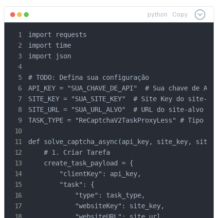
python
Copy
import requests

import time

import json

# TODO: Defina sua configuração

API_KEY = "SUA_CHAVE_DE_API"  # Sua chave de API 
SITE_KEY = "SUA_SITE_KEY"  # Site Key do site-alv
SITE_URL = "SUA_URL_ALVO"  # URL do site-alvo

TASK_TYPE = "ReCaptchaV2TaskProxyLess" # Tipo de 
def solve_captcha_async(api_key, site_key, site_u
    # 1. Criar Tarefa

    create_task_payload = {

        "clientKey": api_key,

        "task": {

            "type": task_type,

            "websiteKey": site_key,

            "websiteURL": site_url
