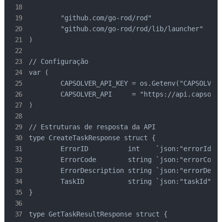
	"github.com/go-rod/rod"

	"github.com/go-rod/rod/lib/launcher"

)

// Configuração

var (

	CAPSOLVER_API_KEY = os.Getenv("CAPSOLVER_API_KEY")

	CAPSOLVER_API     = "https://api.capsolver.com"

)

// Estruturas de resposta da API

type CreateTaskResponse struct {

	ErrorID          int    `json:"errorId"`

	ErrorCode        string `json:"errorCode"`

	ErrorDescription string `json:"errorDescription"`

	TaskID           string `json:"taskId"`

}

type GetTaskResultResponse struct {
