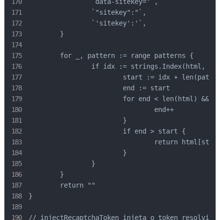
		`data-sitekey='`,

		`"sitekey":"`,

		`'sitekey':'`,

	}

	for _, pattern := range patterns {

		if idx := strings.Index(html, pattern); idx != -1 {

			start := idx + len(pattern)

			end := start

			for end < len(html) && html[end] != '"' && html[end] != '\'' {

				end++

			}

			if end > start {

				return html[start:end]

			}

		}

	}

	return ""

}

// injectRecaptchaToken injeta o token resolvido 