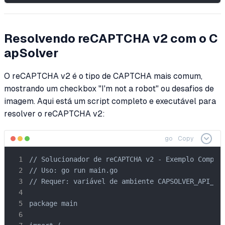
Resolvendo reCAPTCHA v2 com o C
apSolver
O reCAPTCHA v2 é o tipo de CAPTCHA mais comum,
mostrando um checkbox "I'm not a robot" ou desafios de
imagem. Aqui está um script completo e executável para
resolver o reCAPTCHA v2:
go
Copy
// Solucionador de reCAPTCHA v2 - Exemplo Complet
// Uso: go run main.go

// Requer: variável de ambiente CAPSOLVER_API_KEY
package main
