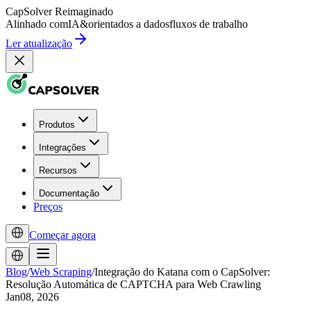
CapSolver
Reimaginado
Alinhado com
IA
&
orientados a dados
fluxos de trabalho
Ler atualização
Produtos
Integrações
Recursos
Documentação
Preços
Começar agora
Blog
/
Web Scraping
/
Integração do Katana com o CapSolver:
Resolução Automática de CAPTCHA para Web Crawling
Jan08, 2026