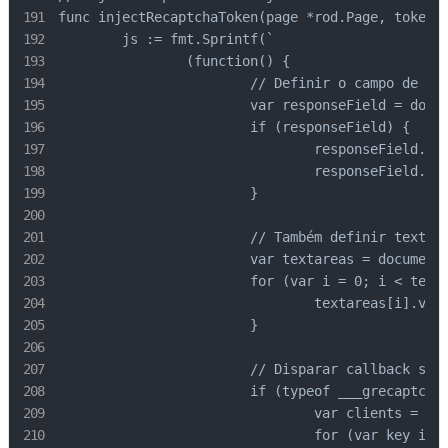
func injectRecaptchaToken(page *rod.Page, token s
	js := fmt.Sprintf(`

		(function() {

			// Definir o campo de resposta

			var responseField = document.getElementById('g-recaptcha-response');

			if (responseField) {

				responseField.style.display = 'block';

				responseField.value = '%s';

			}

			// Também definir textareas ocultas

			var textareas = document.querySelectorAll('textarea[name="g-recaptcha-response"]');

			for (var i = 0; i < textareas.length; i++) {

				textareas[i].value = '%s';

			}

			// Disparar callback se existir

			if (typeof ___grecaptcha_cfg !== 'undefined') {

				var clients = ___grecaptcha_cfg.clients;

				for (var key in clients) {
