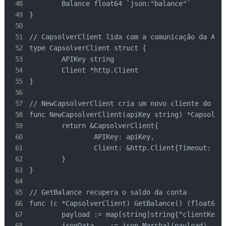
	Balance float64 `json:"balance"`

}

// CapsolverClient lida com a comunicação da API

type CapsolverClient struct {

	APIKey string

	Client *http.Client

}

// NewCapsolverClient cria um novo cliente do Cap
func NewCapsolverClient(apiKey string) *Capsolver
	return &CapsolverClient{

		APIKey: apiKey,

		Client: &http.Client{Timeout: 120 * time.Second},

	}

}

// GetBalance recupera o saldo da conta

func (c *CapsolverClient) GetBalance() (float64, 
	payload := map[string]string{"clientKey": c.APIKey}

	jsonData, _ := json.Marshal(payload)
