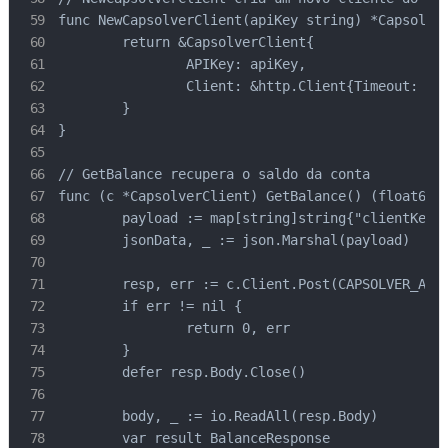
func NewCapsolverClient(apiKey string) *Capsolver
	return &CapsolverClient{

		APIKey: apiKey,

		Client: &http.Client{Timeout: 120 * time.Second},

	}

}

// GetBalance recupera o saldo da conta

func (c *CapsolverClient) GetBalance() (float64, 
	payload := map[string]string{"clientKey": c.APIKey}

	jsonData, _ := json.Marshal(payload)

	resp, err := c.Client.Post(CAPSOLVER_API+"/getBalance", "application/json", bytes.NewBuffer(jsonData))

	if err != nil {

		return 0, err

	}

	defer resp.Body.Close()

	body, _ := io.ReadAll(resp.Body)

	var result BalanceResponse
