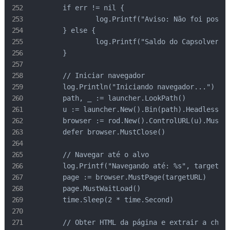
	if err != nil {

		log.Printf("Aviso: Não foi possível verificar o saldo: %v", err)

	} else {

		log.Printf("Saldo do Capsolver: $%.2f", balance)

	}

	// Iniciar navegador

	log.Println("Iniciando navegador...")

	path, _ := launcher.LookPath()

	u := launcher.New().Bin(path).Headless(true).MustLaunch()

	browser := rod.New().ControlURL(u).MustConnect()

	defer browser.MustClose()

	// Navegar até o alvo

	log.Printf("Navegando até: %s", targetURL)

	page := browser.MustPage(targetURL)

	page.MustWaitLoad()

	time.Sleep(2 * time.Second)

	// Obter HTML da página e extrair a chave do site
