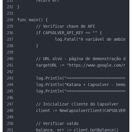
	return err

}

func main() {

	// Verificar chave de API

	if CAPSOLVER_API_KEY == "" {

		log.Fatal("A variável de ambiente CAPSOLVER_API_KEY é necessária")

	}

	// URL alvo - página de demonstração do reCAPTCHA da Google

	targetURL := "https://www.google.com/recaptcha/api2/demo"

	log.Println("==============================================")

	log.Println("Katana + Capsolver - Demonstração de reCAPTCHA v2")

	log.Println("==============================================")

	// Inicializar cliente do Capsolver

	client := NewCapsolverClient(CAPSOLVER_API_KEY)

	// Verificar saldo

	balance, err := client.GetBalance()
