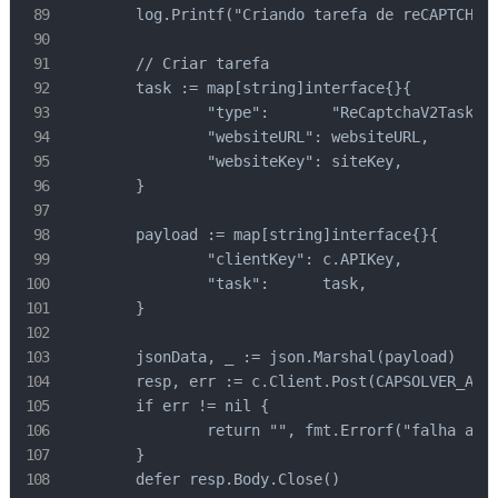
	log.Printf("Criando tarefa de reCAPTCHA v2 para %s", websiteURL)

	// Criar tarefa

	task := map[string]interface{}{

		"type":       "ReCaptchaV2TaskProxyLess",

		"websiteURL": websiteURL,

		"websiteKey": siteKey,

	}

	payload := map[string]interface{}{

		"clientKey": c.APIKey,

		"task":      task,

	}

	jsonData, _ := json.Marshal(payload)

	resp, err := c.Client.Post(CAPSOLVER_API+"/createTask", "application/json", bytes.NewBuffer(jsonData))

	if err != nil {

		return "", fmt.Errorf("falha ao criar tarefa: %w", err)

	}

	defer resp.Body.Close()
