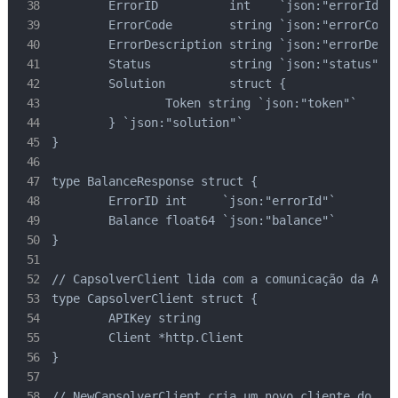
	ErrorID          int    `json:"errorId"`

	ErrorCode        string `json:"errorCode"`

	ErrorDescription string `json:"errorDescription"`

	Status           string `json:"status"`

	Solution         struct {

		Token string `json:"token"`

	} `json:"solution"`

}

type BalanceResponse struct {

	ErrorID int     `json:"errorId"`

	Balance float64 `json:"balance"`

}

// CapsolverClient lida com a comunicação da API

type CapsolverClient struct {

	APIKey string

	Client *http.Client

}

// NewCapsolverClient cria um novo cliente do Cap