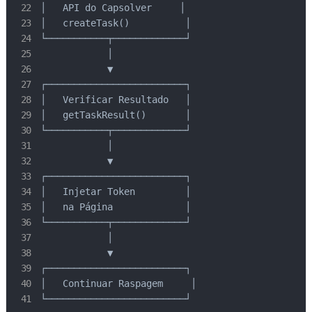
│   API do Capsolver     │

│   createTask()          │

└───────────┬─────────────┘

            │

            ▼

┌─────────────────────────┐

│   Verificar Resultado   │

│   getTaskResult()       │

└───────────┬─────────────┘

            │

            ▼

┌─────────────────────────┐

│   Injetar Token         │

│   na Página             │

└───────────┬─────────────┘

            │

            ▼

┌─────────────────────────┐

│   Continuar Raspagem     │

└─────────────────────────┘