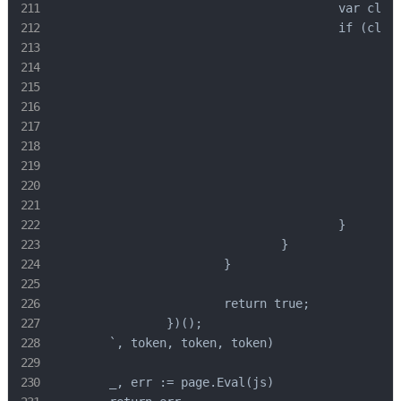
					var client = clients[key];

					if (client) {

						// Tentar encontrar e chamar o callback

						try {

							var callback = client.callba
								(client.Q && client.Q.ca
								(client.S && client.S.c
							if (typeof callback === 'functio
								callback('
							
						} catch(e) {}

					}

				}

			}

			return true;

		})();

	`, token, token, token)

	_, err := page.Eval(js)
