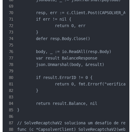
	resp, err := c.Client.Post(CAPSOLVER_API+"/getBalance", "application/json", bytes.NewBuffer(jsonData))

	if err != nil {

		return 0, err

	}

	defer resp.Body.Close()

	body, _ := io.ReadAll(resp.Body)

	var result BalanceResponse

	json.Unmarshal(body, &result)

	if result.ErrorID != 0 {

		return 0, fmt.Errorf("verificação de saldo falhou")

	}

	return result.Balance, nil

}

// SolveRecaptchaV2 soluciona um desafio de reCAP
func (c *CapsolverClient) SolveRecaptchaV2(websit