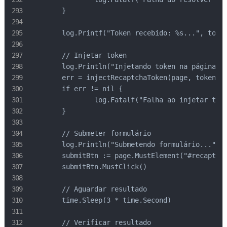
	}

	log.Printf("Token recebido: %s...", token[:50])

	// Injetar token

	log.Println("Injetando token na página...")

	err = injectRecaptchaToken(page, token)

	if err != nil {

		log.Fatalf("Falha ao injetar token: %v", err)

	}

	// Submeter formulário

	log.Println("Submetendo formulário...")

	submitBtn := page.MustElement("#recaptcha-demo-submit")

	submitBtn.MustClick()

	// Aguardar resultado

	time.Sleep(3 * time.Second)

	// Verificar resultado
