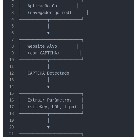
│   Aplicação Go        │

│   (navegador go-rod)      │

└───────────┬─────────────┘

            │

            ▼

┌─────────────────────────┐

│   Website Alvo        │

│   (com CAPTCHA)        │

└───────────┬─────────────┘

            │

    CAPTCHA Detectado

            │

            ▼

┌─────────────────────────┐

│   Extrair Parâmetros    │

│   (siteKey, URL, tipo)  │

└───────────┬─────────────┘

            │

            ▼

┌─────────────────────────┐
