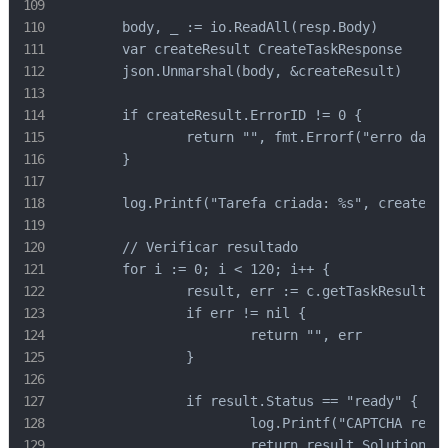
	body, _ := io.ReadAll(resp.Body)

	var createResult CreateTaskResponse

	json.Unmarshal(body, &createResult)

	if createResult.ErrorID != 0 {

		return "", fmt.Errorf("erro da API: %s - %s", createResult.ErrorCode, createResult.ErrorDescription)

	}

	log.Printf("Tarefa criada: %s", createResult.TaskID)

	// Verificar resultado

	for i := 0; i < 120; i++ {

		result, err := c.getTaskResult(createResult.TaskID)

		if err != nil {

			return "", err

		}

		if result.Status == "ready" {

			log.Printf("CAPTCHA resolvido com sucesso!")

			return result.Solution.GRecaptchaResponse, nil
