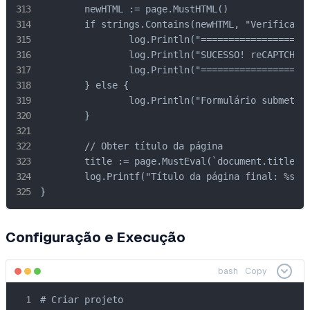
	newHTML := page.MustHTML()

	if strings.Contains(newHTML, "Verificação bem-sucedida") || strings.Contains(newHTML, "success") {

		log.Println("==============================================")

		log.Println("SUCESSO! reCAPTCHA resolvido e verificado!")

		log.Println("==============================================")

	} else {

		log.Println("Formulário submetido - verifique a página para o resultado")

	}

	// Obter título da página

	title := page.MustEval(`document.title`).String()

	log.Printf("Título da página final: %s", title)

}
Configuração e Execução
bash
Copy
# Criar projeto
