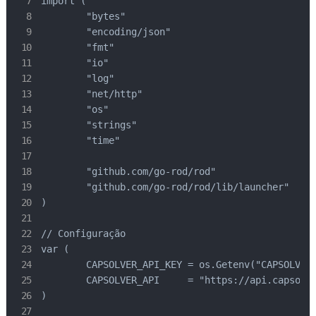
import (

	"bytes"

	"encoding/json"

	"fmt"

	"io"

	"log"

	"net/http"

	"os"

	"strings"

	"time"

	"github.com/go-rod/rod"

	"github.com/go-rod/rod/lib/launcher"

)

// Configuração

var (

	CAPSOLVER_API_KEY = os.Getenv("CAPSOLVER_API_KEY")

	CAPSOLVER_API     = "https://api.capsolver.com"

)
