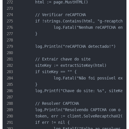
	html := page.MustHTML()

	// Verificar reCAPTCHA

	if !strings.Contains(html, "g-recaptcha") && !strings.Contains(html, "grecaptcha") {

		log.Fatal("Nenhum reCAPTCHA encontrado na página")

	}

	log.Println("reCAPTCHA detectado!")

	// Extrair chave do site

	siteKey := extractSiteKey(html)

	if siteKey == "" {

		log.Fatal("Não foi possível extrair a chave do site")

	}

	log.Printf("Chave do site: %s", siteKey)

	// Resolver CAPTCHA

	log.Println("Resolvendo CAPTCHA com o Capsolver...")

	token, err := client.SolveRecaptchaV2(targetURL, siteKey)

	if err != nil {

		log.Fatalf("Falha ao resolver CAPTCHA: %v", err)
