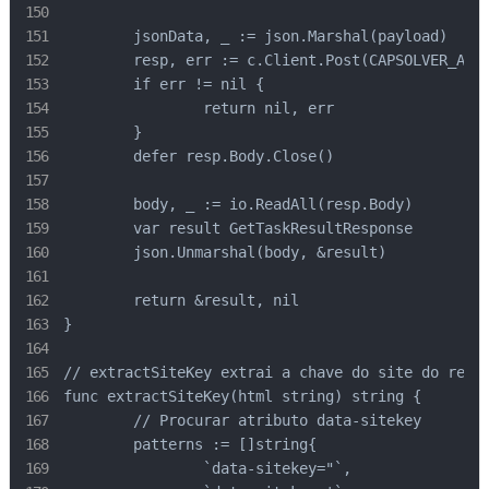
	jsonData, _ := json.Marshal(payload)

	resp, err := c.Client.Post(CAPSOLVER_API+"/getTaskResult", "application/json", bytes.NewBuffer(jsonData))

	if err != nil {

		return nil, err

	}

	defer resp.Body.Close()

	body, _ := io.ReadAll(resp.Body)

	var result GetTaskResultResponse

	json.Unmarshal(body, &result)

	return &result, nil

}

// extractSiteKey extrai a chave do site do reCAP
func extractSiteKey(html string) string {

	// Procurar atributo data-sitekey

	patterns := []string{

		`data-sitekey="`,
