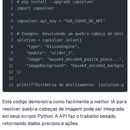
# pip install --upgrade capsolver

import capsolver

capsolver.api_key = "SUA_CHAVE_DE_API"

# Exemplo: Resolvendo um quebra-cabeça de desliza
solution = capsolver.solve({

    "type": "VisionEngine",

    "module": "slider_1",

    "image": "base64_encoded_puzzle_piece...",

    "imageBackground": "base64_encoded_background
})

print(f"Distância do deslizamento: {solution.get
Este código demonstra como facilmente a melhor IA para
resolver quebra-cabeças de imagem pode ser integrada
em seus scripts Python. A API faz o trabalho pesado,
retornando dados precisos e ações.