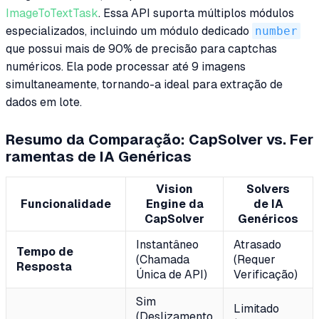
ImageToTextTask
. Essa API suporta múltiplos módulos
especializados, incluindo um módulo dedicado
number
que possui mais de 90% de precisão para captchas
numéricos. Ela pode processar até 9 imagens
simultaneamente, tornando-a ideal para extração de
dados em lote.
Resumo da Comparação: CapSolver vs. Fer
ramentas de IA Genéricas
Vision
Solvers
Funcionalidade
Engine da
de IA
CapSolver
Genéricos
Instantâneo
Atrasado
Tempo de
(Chamada
(Requer
Resposta
Única de API)
Verificação)
Sim
Limitado
(Deslizamento