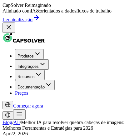
CapSolver
Reimaginado
Alinhado com
IA
&
orientados a dados
fluxos de trabalho
Ler atualização
Produtos
Integrações
Recursos
Documentação
Preços
Começar agora
Blog
/
All
/
Melhor IA para resolver quebra-cabeças de imagens:
Melhores Ferramentas e Estratégias para 2026
Apr22, 2026