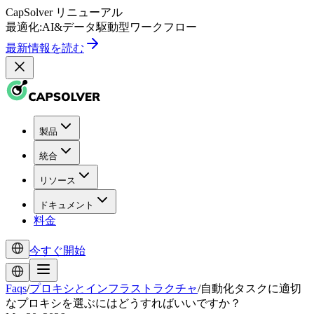
CapSolver
リニューアル
最適化:
AI
&
データ駆動型
ワークフロー
最新情報を読む
製品
統合
リソース
ドキュメント
料金
今すぐ開始
Faqs
/
プロキシとインフラストラクチャ
/
自動化タスクに適切
なプロキシを選ぶにはどうすればいいですか？