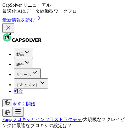
CapSolver
リニューアル
最適化:
AI
&
データ駆動型
ワークフロー
最新情報を読む
製品
統合
リソース
ドキュメント
料金
今すぐ開始
Faqs
/
プロキシとインフラストラクチャ
/
大規模なスクレイピ
ングに最適なプロキシの設定は？