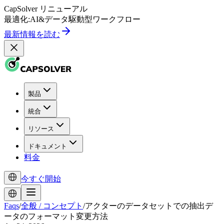
CapSolver
リニューアル
最適化:
AI
&
データ駆動型
ワークフロー
最新情報を読む
製品
統合
リソース
ドキュメント
料金
今すぐ開始
Faqs
/
全般 / コンセプト
/
アクターのデータセットでの抽出デ
ータのフォーマット変更方法