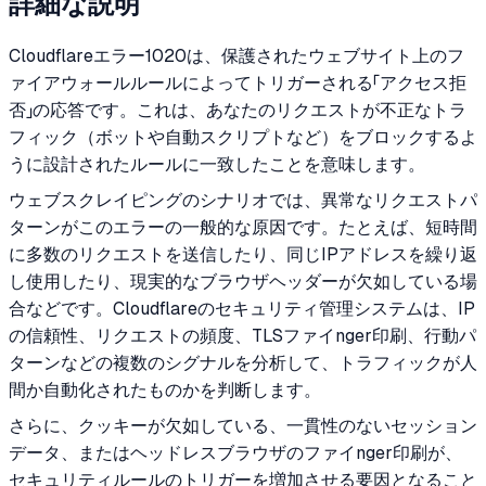
詳細な説明
Cloudflareエラー1020は、保護されたウェブサイト上のフ
ァイアウォールルールによってトリガーされる「アクセス拒
否」の応答です。これは、あなたのリクエストが不正なトラ
フィック（ボットや自動スクリプトなど）をブロックするよ
うに設計されたルールに一致したことを意味します。
ウェブスクレイピングのシナリオでは、異常なリクエストパ
ターンがこのエラーの一般的な原因です。たとえば、短時間
に多数のリクエストを送信したり、同じIPアドレスを繰り返
し使用したり、現実的なブラウザヘッダーが欠如している場
合などです。Cloudflareのセキュリティ管理システムは、IP
の信頼性、リクエストの頻度、TLSファイnger印刷、行動パ
ターンなどの複数のシグナルを分析して、トラフィックが人
間か自動化されたものかを判断します。
さらに、クッキーが欠如している、一貫性のないセッション
データ、またはヘッドレスブラウザのファイnger印刷が、
セキュリティルールのトリガーを増加させる要因となること