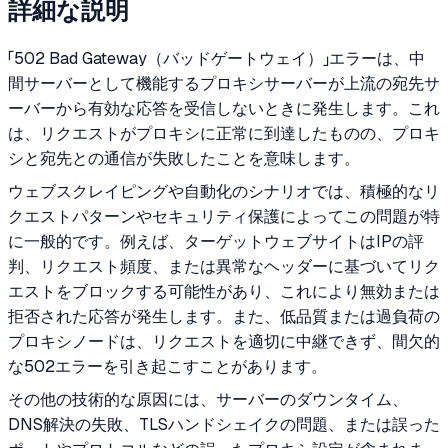
詳細な説明
「502 Bad Gateway（バッドゲートウェイ）」エラーは、中
間サーバーとして機能するプロキシサーバーが上流の宛先サ
ーバーから有効な応答を受信しないときに発生します。これ
は、リクエストがプロキシに正常に到達したものの、プロキ
シと宛先との通信が失敗したことを意味します。
ウェブスクレイピングや自動化のシナリオでは、積極的なリ
クエストパターンやセキュリティ保護によってこの問題が特
に一般的です。例えば、ターゲットウェブサイトはIPの評
判、リクエスト頻度、または異常なヘッダーに基づいてリク
エストをブロックする可能性があり、これにより無効または
拒否された応答が発生します。また、低品質または過負荷の
プロキシノードは、リクエストを適切に中継できず、間欠的
な502エラーを引き起こすことがあります。
その他の技術的な原因には、サーバーのダウンタイム、
DNS解決の失敗、TLSハンドシェイクの問題、または誤った