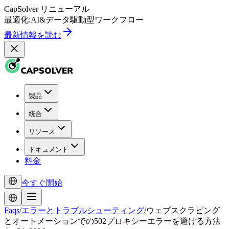
CapSolver
リニューアル
最適化:
AI
&
データ駆動型
ワークフロー
最新情報を読む
製品
統合
リソース
ドキュメント
料金
今すぐ開始
Faqs
/
エラーとトラブルシューティング
/
ウェブスクラピング
とオートメーションでの502プロキシーエラーを避ける方法