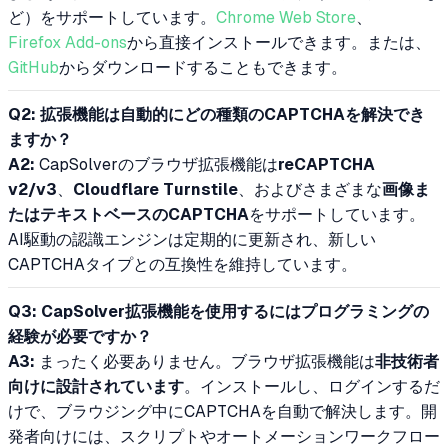
ど）をサポートしています。
Chrome Web Store
、
Firefox Add-ons
から直接インストールできます。または、
GitHub
からダウンロードすることもできます。
Q2: 拡張機能は自動的にどの種類のCAPTCHAを解決でき
ますか？
A2:
CapSolverのブラウザ拡張機能は
reCAPTCHA
v2/v3
、
Cloudflare Turnstile
、およびさまざまな
画像ま
たはテキストベースのCAPTCHA
をサポートしています。
AI駆動の認識エンジンは定期的に更新され、新しい
CAPTCHAタイプとの互換性を維持しています。
Q3: CapSolver拡張機能を使用するにはプログラミングの
経験が必要ですか？
A3:
まったく必要ありません。ブラウザ拡張機能は
非技術者
向けに設計されています
。インストールし、ログインするだ
けで、ブラウジング中にCAPTCHAを自動で解決します。開
発者向けには、スクリプトやオートメーションワークフロー