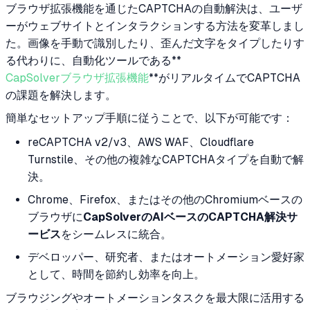
ブラウザ拡張機能を通じたCAPTCHAの自動解決は、ユーザ
ーがウェブサイトとインタラクションする方法を変革しまし
た。画像を手動で識別したり、歪んだ文字をタイプしたりす
る代わりに、自動化ツールである**
CapSolverブラウザ拡張機能
**がリアルタイムでCAPTCHA
の課題を解決します。
簡単なセットアップ手順に従うことで、以下が可能です：
reCAPTCHA v2/v3、AWS WAF、Cloudflare
Turnstile、その他の複雑なCAPTCHAタイプを自動で解
決。
Chrome、Firefox、またはその他のChromiumベースの
ブラウザに
CapSolverのAIベースのCAPTCHA解決サ
ービス
をシームレスに統合。
デベロッパー、研究者、またはオートメーション愛好家
として、時間を節約し効率を向上。
ブラウジングやオートメーションタスクを最大限に活用する