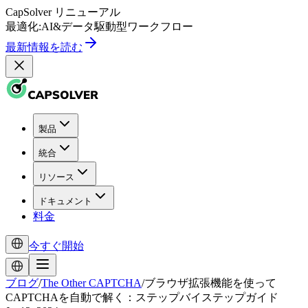
CapSolver
リニューアル
最適化:
AI
&
データ駆動型
ワークフロー
最新情報を読む
製品
統合
リソース
ドキュメント
料金
今すぐ開始
ブログ
/
The Other CAPTCHA
/
ブラウザ拡張機能を使って
CAPTCHAを自動で解く：ステップバイステップガイド