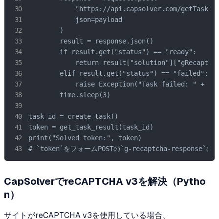
            "https://api.capsolver.com/getTaskRes
            json=payload

        )

        result = response.json()

        if result.get("status") == "ready":

            return result["solution"]["gRecaptcha
        elif result.get("status") == "failed":

            raise Exception("Task failed: " + str
        time.sleep(3)

task_id = create_task()

token = get_task_result(task_id)

print("Solved token:", token)

# `token`をフォームPOSTの`g-recaptcha-response
CapSolverでreCAPTCHA v3を解決（Pytho
n）
サイトがreCAPTCHA v3を使用している場合、