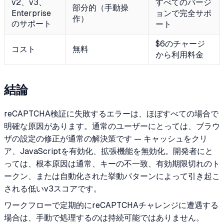
v2、v3、
すべてのバージ
部分的（手動操
Enterprise
ョンで完全サポ
作）
のサポート
ート
$6のチャージ
コスト
無料
から利用料金
結論
reCAPTCHA検証に失敗するエラーは、ほぼすべての場合で
明確な原因があります。通常のユーザーにとっては、ブラウ
ザの設定の修正が通常の解決策です — キャッシュをクリ
ア、JavaScriptを有効化、拡張機能を無効化。開発者にと
っては、根本原因は通常、キーの不一致、有効期限切れのト
ークン、または自動化された挙動パターンによって引き起こ
される低いv3スコアです。
ワークフローで定期的にreCAPTCHAチャレンジに遭遇する
場合は、手動で処理するのは持続可能ではありません。