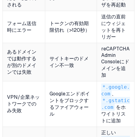
される
ザを再起動
送信の直前
フォーム送信
トークンの有効期
にウィジェ
時にエラー
限切れ（>120秒）
ットを再ト
リガー
reCAPTCHA
あるドメイン
Admin
では動作する
サイトキーのドメ
Consoleにド
が別のドメイ
イン不一致
メインを追
ンでは失敗
加
*.google.
Googleエンドポイ
com
、
VPN/企業ネッ
ントをブロックす
*.gstatic
トワークでの
るファイアウォー
.com
をホ
み失敗
ル
ワイトリス
トに追加
正しい