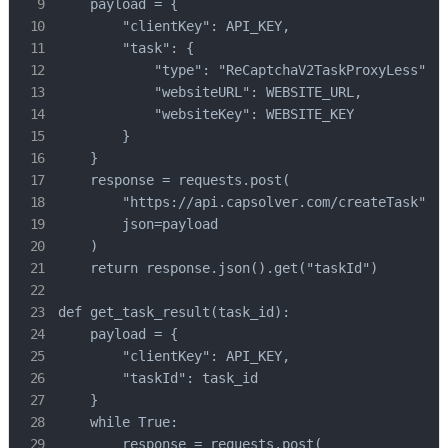
    payload = {

        "clientKey": API_KEY,

        "task": {

            "type": "ReCaptchaV2TaskProxyLess",

            "websiteURL": WEBSITE_URL,

            "websiteKey": WEBSITE_KEY

        }

    }

    response = requests.post(

        "https://api.capsolver.com/createTask",

        json=payload

    )

    return response.json().get("taskId")

def get_task_result(task_id):

    payload = {

        "clientKey": API_KEY,

        "taskId": task_id

    }

    while True:

        response = requests.post(
