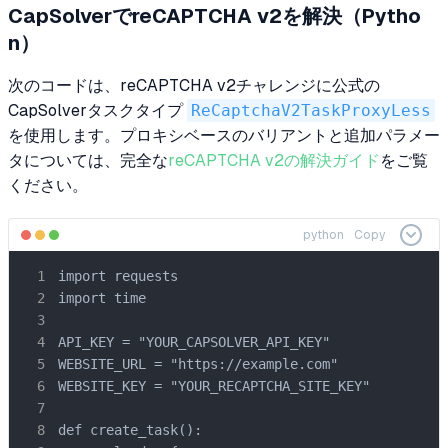
CapSolverでreCAPTCHA v2を解決（Pytho
n）
次のコードは、reCAPTCHA v2チャレンジに公式の
CapSolverタスクタイプ
ReCaptchaV2TaskProxyLess
を使用します。プロキシベースのバリアントと追加パラメー
タについては、完全な
reCAPTCHA v2の解決ガイド
をご覧
ください。
python
Copy
import requests

import time

API_KEY = "YOUR_CAPSOLVER_API_KEY"

WEBSITE_URL = "https://example.com"

WEBSITE_KEY = "YOUR_RECAPTCHA_SITE_KEY"

def create_task():
