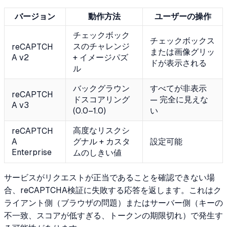
バージョン
動作方法
ユーザーの操作
チェックボック
チェックボックス
スのチャレンジ
reCAPTCH
または画像グリッ
A v2
+ イメージパズ
ドが表示される
ル
バックグラウン
すべてが非表示
reCAPTCH
ドスコアリング
— 完全に見えな
A v3
(0.0–1.0)
い
高度なリスクシ
reCAPTCH
A
グナル + カスタ
設定可能
Enterprise
ムのしきい値
サービスがリクエストが正当であることを確認できない場
合、reCAPTCHA検証に失敗する応答を返します。これはク
ライアント側（ブラウザの問題）またはサーバー側（キーの
不一致、スコアが低すぎる、トークンの期限切れ）で発生す