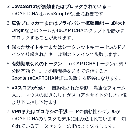
JavaScriptが無効またはブロックされている
—
reCAPTCHAはJavaScriptが完全に必要です。
広告ブロッカーまたはプライバシー拡張機能
— uBlock
OriginなどのツールがreCAPTCHAスクリプトを静かに
ブロックすることがあります。
誤ったサイトキーまたはシークレットキー
— 1つのドメ
インで登録されたキーは別のドメインで失敗します。
有効期限切れのトークン
— reCAPTCHAトークンは約2
分間有効です。その時間枠を超えて送信すると、
Google reCAPTCHA検証に失敗する応答になります。
v3スコアが低い
— 自動化された挙動（高速なフォーム
入力、マウスの動きなし）がスコアをサイトのしきい値
より下に押し下げます。
VPNまたはプロキシの干渉
— IPの信頼性シグナルが
reCAPTCHAのリスクモデルに組み込まれています。知
られているデータセンターのIPはよく失敗します。