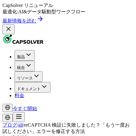
CapSolver
リニューアル
最適化:
AI
&
データ駆動型
ワークフロー
最新情報を読む
製品
統合
リソース
ドキュメント
料金
今すぐ開始
ブログ
/
all
/
reCAPTCHA 検証に失敗しました？「もう一度お
試しください」エラーを修正する方法