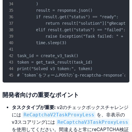
        )

        result = response.json()

        if result.get("status") == "ready":

            return result["solution"]["gRecaptcha
        elif result.get("status") == "failed":

            raise Exception("Task failed: " + str
        time.sleep(3)

task_id = create_v3_task()

token = get_task_result(task_id)

print("Solved v3 token:", token)

# `token`をフォームPOSTの`g-recaptcha-response
開発者向けの重要なポイント
タスクタイプが重要:
v2のチェックボックスチャレンジ
には
ReCaptchaV2TaskProxyLess
を、非表示の
v3スコアリングには
ReCaptchaV3TaskProxyLess
を使用してください。間違えると常にreCAPTCHA検証