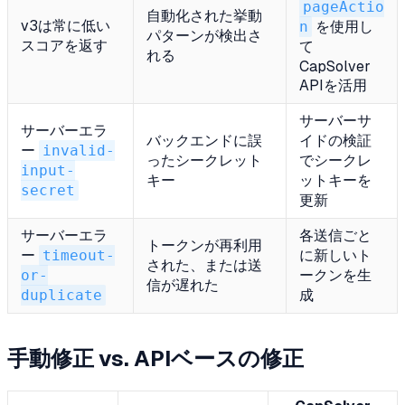
pageActio
自動化された挙動
v3は常に低い
n
を使用し
パターンが検出さ
スコアを返す
て
れる
CapSolver
APIを活用
サーバーサ
サーバーエラ
バックエンドに誤
イドの検証
ー
invalid-
ったシークレット
でシークレ
input-
キー
ットキーを
secret
更新
サーバーエラ
各送信ごと
トークンが再利用
ー
timeout-
に新しいト
された、または送
or-
ークンを生
信が遅れた
duplicate
成
手動修正 vs. APIベースの修正