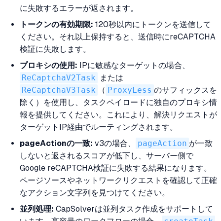
に失敗するエラーが返されます。
トークンの有効期限:
120秒以内にトークンを送信して
ください。それ以上保持すると、送信時にreCAPTCHA
検証に失敗します。
プロキシの使用:
IPに敏感なターゲットの場合、
ReCaptchaV2Task
または
ReCaptchaV3Task
（
ProxyLess
のサフィックスを
除く）を使用し、タスクペイロードに独自のプロキシ情
報を提供してください。これにより、解決リクエストが
ターゲットIP経由でルーティングされます。
pageActionの一致:
v3の場合、
pageAction
が一致
しないと返されるスコアが低下し、サーバー側で
Google reCAPTCHA検証に失敗する結果になります。
ページソースやネットワークリクエストを確認して正確
なアクション文字列を見つけてください。
並列処理:
CapSolverは並列タスク作成をサポートして