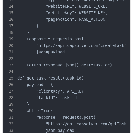
            "websiteURL": WEBSITE_URL,

            "websiteKey": WEBSITE_KEY,

            "pageAction": PAGE_ACTION

        }

    }

    response = requests.post(

        "https://api.capsolver.com/createTask",

        json=payload

    )

    return response.json().get("taskId")

def get_task_result(task_id):

    payload = {

        "clientKey": API_KEY,

        "taskId": task_id

    }

    while True:

        response = requests.post(

            "https://api.capsolver.com/getTaskRes
            json=payload
