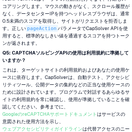
コアリングします。マウスの動きがなく、スクロール履歴が
なく、データセンターIPを持つヘッドレスブラウザは、通常
0.5未満のスコアを取得し、サイトがリクエストを拒否しま
す。正しい
pageAction
パラメータでCapSolver APIを使
用すると、標準的なしきい値を通過するスコアを持つトーク
ンが返されます。
Q5: CAPTCHAソルビングAPIの使用は利用規約に準拠して
いますか？
これは、ターゲットサイトの利用規約およびあなたの使用ケ
ースに依存します。CapSolverは、自動テスト、アクセシビ
リティツール、公開データの集約などの正当な使用ケースの
ために設計されています。プログラムで対話するあらゆるサ
イトの利用規約を常に確認し、使用が準拠していることを確
認してください。参考までに、
GoogleのreCAPTCHAサポートドキュメント
はサービスの
意図された使用方法を示し、
ウェブアクセシビリティガイドライン
は代替アクセスのニー