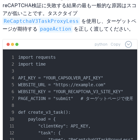
reCAPTCHA検証に失敗する結果の最も一般的な原因はスコ
アが低いことです。タスクタイプ
ReCaptchaV3TaskProxyLess
を使用し、ターゲットペ
ージが期待する
pageAction
を正しく渡してください。
python
Copy
import requests

import time

API_KEY = "YOUR_CAPSOLVER_API_KEY"

WEBSITE_URL = "https://example.com"

WEBSITE_KEY = "YOUR_RECAPTCHA_V3_SITE_KEY"

PAGE_ACTION = "submit"   # ターゲットページ
def create_v3_task():

    payload = {

        "clientKey": API_KEY,

        "task": {

            "type": "ReCaptchaV3TaskProxyLess",
