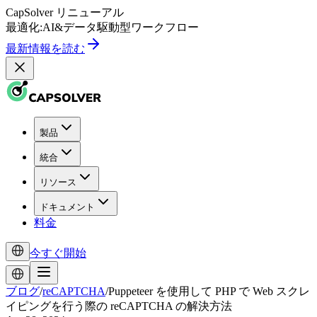
CapSolver
リニューアル
最適化:
AI
&
データ駆動型
ワークフロー
最新情報を読む
製品
統合
リソース
ドキュメント
料金
今すぐ開始
ブログ
/
reCAPTCHA
/
Puppeteer を使用して PHP で Web スクレ
イピングを行う際の reCAPTCHA の解決方法