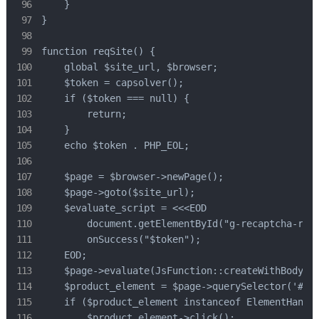
    }

}

function reqSite() {

    global $site_url, $browser;

    $token = capsolver();

    if ($token === null) {

        return;

    }

    echo $token . PHP_EOL;

    $page = $browser->newPage();

    $page->goto($site_url);

    $evaluate_script = <<<EOD

        document.getElementById("g-recaptcha-resp
        onSuccess("$token");

    EOD;

    $page->evaluate(JsFunction::createWithBody($e
    $product_element = $page->querySelector('#rec
    if ($product_element instanceof ElementHandle
        $product_element->click();
