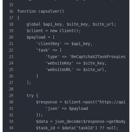
function capsolver()

{

    global $api_key, $site_key, $site_url;

    $client = new Client();

    $payload = [

        'clientKey' => $api_key,

        'task' => [

            'type' => 'ReCaptchaV2TaskProxyLess',
            'websiteKey' => $site_key,

            'websiteURL' => $site_url,

        ]

    ];

    try {

        $response = $client->post("https://api.ca
            'json' => $payload

        ]);

        $data = json_decode($response->getBody(),
        $task_id = $data['taskId'] ?? null;
