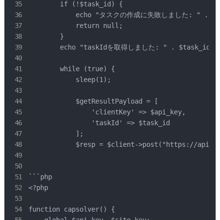
        if (!$task_id) {

            echo "タスクの作成に失敗しました: " . json_e
            return null;

        }

        echo "taskIdを取得しました: " . $task_id . P
        while (true) {

            sleep(1);

            $getResultPayload = [

                'clientKey' => $api_key,

                'taskId' => $task_id

            ];

            $resp = $client->post("https://api.ca
```php

<?php

function capsolver() {
