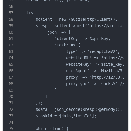
    global $api_key, $site_key;

    try {

        $client = new \GuzzleHttp\Client();

        $resp = $client->post('https://api.capsol
            'json' => [

                'clientKey' => $api_key,

                'task' => [

                    'type' => 'recaptchaV2',

                    'websiteURL' => 'https://www.
                    'websiteKey' => $site_key,

                    'userAgent' => 'Mozilla/5.0 (
                    'proxy' => 'http://127.0.0.1:
                    'proxyType' => 'socks5' // Re
                ]

            ]

        ]);

        $data = json_decode($resp->getBody(), tru
        $taskId = $data['taskId'];

        while (true) {
