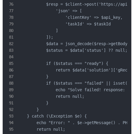
            $resp = $client->post('https://api.ca
                'json' => [

                    'clientKey' => $api_key,

                    'taskId' => $taskId

                ]

            ]);

            $data = json_decode($resp->getBody(),
            $status = $data['status'] ?? null;

            if ($status === "ready") {

                return $data['solution']['gRecapt
            }

            if ($status === "failed" || isset($da
                echo "Solve failed! response: " .
                return null;

            }

        }

    } catch (\Exception $e) {

        echo "Error: " . $e->getMessage() . PHP_E
        return null;
