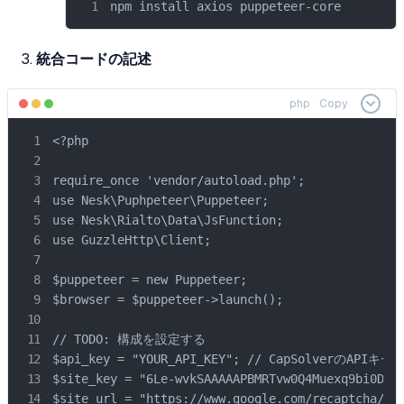
npm install axios puppeteer-core
統合コードの記述
php
Copy
<?php

require_once 'vendor/autoload.php';

use Nesk\Puphpeteer\Puppeteer;

use Nesk\Rialto\Data\JsFunction;

use GuzzleHttp\Client;

$puppeteer = new Puppeteer;

$browser = $puppeteer->launch();

// TODO: 構成を設定する

$api_key = "YOUR_API_KEY"; // CapSolverのAPIキー

$site_key = "6Le-wvkSAAAAAPBMRTvw0Q4Muexq9b
$site_url = "https://www.google.com/recaptch