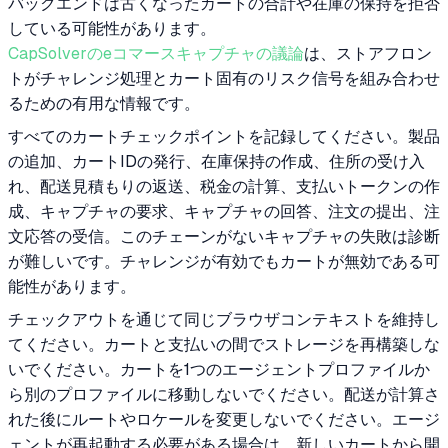
バックエンドは古くなったカートの合計や在庫の保持を拒否
している可能性があります。
CapSolverのeコマースキャプチャの議論
は、ストアフロン
トがチャレンジ処理とカート固有のリスク信号を組み合わせ
るための有用な情報です。
すべてのカートチェックポイントを記録してください。製品
の追加、カートIDの発行、在庫保持の作成、住所の受け入
れ、配送見積もりの返送、税金の計算、支払いトークンの作
成、キャプチャの要求、キャプチャの回答、注文の提出、注
文応答の受信。このチェーンがないキャプチャの失敗は診断
が難しいです。チャレンジが有効でもカートが無効である可
能性があります。
チェックアウトを通じて同じブラウザコンテキストを維持し
てください。カートと支払いの間でストレージを再構築しな
いでください。カートを1つのエージェントプロファイルか
ら別のプロファイルに移動しないでください。配送が計算さ
れた後にルートやロケールを変更しないでください。エージ
ェントが再起動する必要がある場合は、新しいカートから開