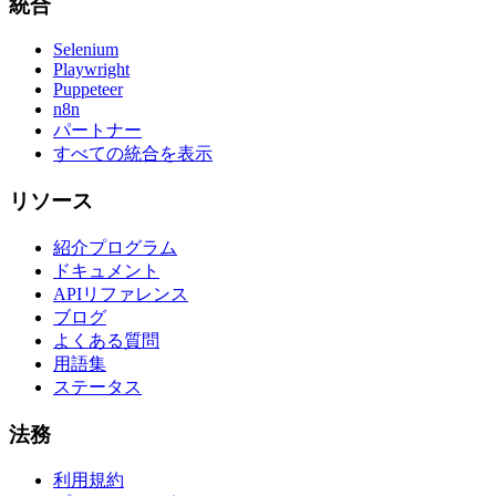
統合
Selenium
Playwright
Puppeteer
n8n
パートナー
すべての統合を表示
リソース
紹介プログラム
ドキュメント
APIリファレンス
ブログ
よくある質問
用語集
ステータス
法務
利用規約