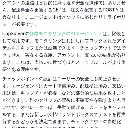
クアウトの送信は盲目的に繰り返す安全な操作ではありませ
ん。配送料金を更新するGETは、注文を配置するPOSTとは
異なります。エージェントはメソッドに応じたリトライポリ
シーが必要です。
CapSolverの
価格モニタリングのAIエージェント
は、比較と
して有用です。モニタリングはしばしばブロックされたアイ
テムをスキップまたは延期できます。チェックアウトではで
きません。実在する在庫、アカウント、支払いの結果があり
ます。これは、支払いに近づくほどストップルールがより重
要である理由です。
チェックポイントの設計はユーザーの安全性も向上させま
す。エージェントはカート準備済み、配送検証済み、支払い
未送信、キャプチャが必要、などの部分的な結果を返すこと
ができます。別のクリックの背後に不確実性を隠すよりも良
いです。オペレーターは、手動で続ける、カートをキャンセ
ルする、または新しい支払いサンドボックスでテストを再実
行するかどうかを決定できます。チェックアウトの自動化