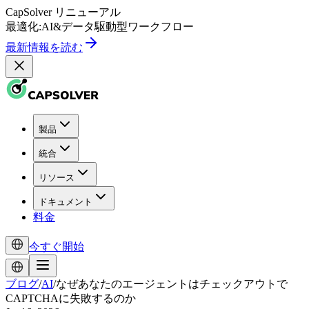
CapSolver
リニューアル
最適化:
AI
&
データ駆動型
ワークフロー
最新情報を読む
製品
統合
リソース
ドキュメント
料金
今すぐ開始
ブログ
/
AI
/
なぜあなたのエージェントはチェックアウトで
CAPTCHAに失敗するのか