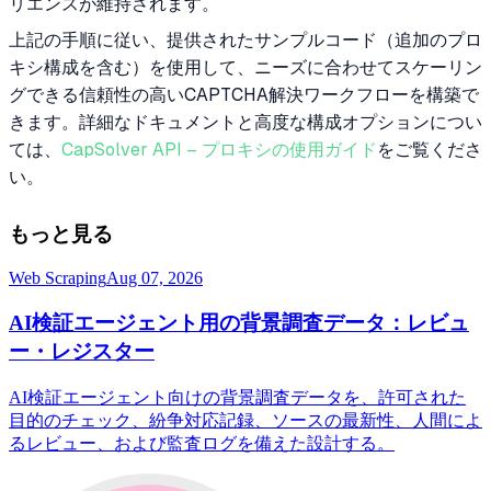
リエンスが維持されます。
上記の手順に従い、提供されたサンプルコード（追加のプロ
キシ構成を含む）を使用して、ニーズに合わせてスケーリン
グできる信頼性の高いCAPTCHA解決ワークフローを構築で
きます。詳細なドキュメントと高度な構成オプションについ
ては、
CapSolver API – プロキシの使用ガイド
をご覧くださ
い。
もっと見る
Web Scraping
Aug 07, 2026
AI検証エージェント用の背景調査データ：レビュ
ー・レジスター
AI検証エージェント向けの背景調査データを、許可された
目的のチェック、紛争対応記録、ソースの最新性、人間によ
るレビュー、および監査ログを備えた設計する。