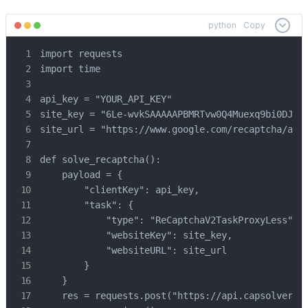
python
Copy
import requests

import time

api_key = "YOUR_API_KEY"

site_key = "6Le-wvkSAAAAAPBMRTvw0Q4Muexq9bi0DJwx_
site_url = "https://www.google.com/recaptcha/api2
def solve_recaptcha():

    payload = {

        "clientKey": api_key,

        "task": {

            "type": "ReCaptchaV2TaskProxyLess",

            "websiteKey": site_key,

            "websiteURL": site_url

        }

    }

    res = requests.post("https://api.capsolver.co