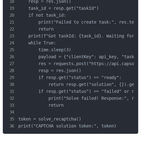
    resp = res.json()

    task_id = resp.get("taskId")

    if not task_id:

        print("Failed to create task:", res.text)
        return

    print(f"Got taskId: {task_id}. Waiting for re
    while True:

        time.sleep(3)

        payload = {"clientKey": api_key, "taskId"
        res = requests.post("https://api.capsolve
        resp = res.json()

        if resp.get("status") == "ready":

            return resp.get("solution", {}).get("
        if resp.get("status") == "failed" or resp
            print("Solve failed! Response:", res.
            return

token = solve_recaptcha()

print("CAPTCHA solution token:", token)