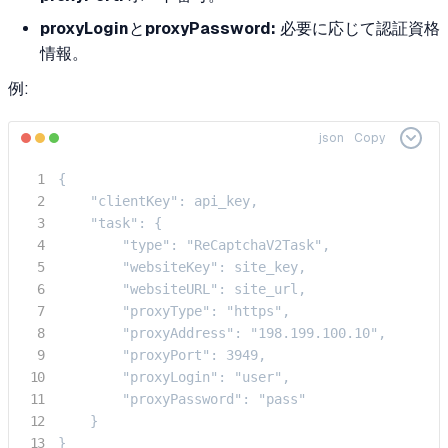
proxyLogin
と
proxyPassword:
必要に応じて認証資格
情報。
例:
json
Copy
{

    "clientKey": api_key,

    "task": {

        "type": "ReCaptchaV2Task",

        "websiteKey": site_key,

        "websiteURL": site_url,

        "proxyType": "https",

        "proxyAddress": "198.199.100.10",

        "proxyPort": 3949,

        "proxyLogin": "user",

        "proxyPassword": "pass"

    }

}