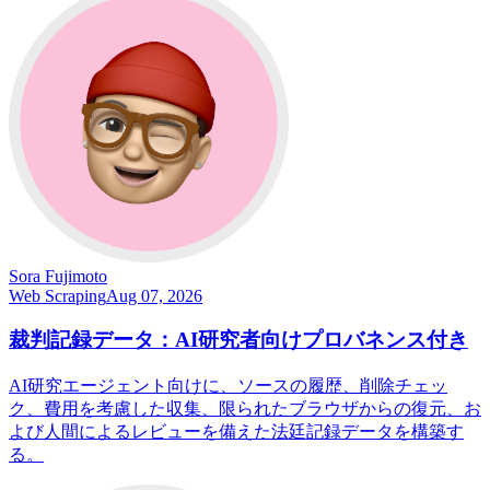
Sora Fujimoto
Web Scraping
Aug 07, 2026
裁判記録データ：AI研究者向けプロバネンス付き
AI研究エージェント向けに、ソースの履歴、削除チェッ
ク、費用を考慮した収集、限られたブラウザからの復元、お
よび人間によるレビューを備えた法廷記録データを構築す
る。