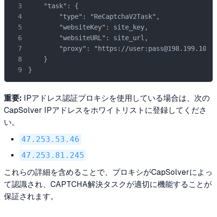
    "task": {

        "type": "ReCaptchaV2Task",

        "websiteKey": site_key,

        "websiteURL": site_url,

        "proxy": "https://user:pass@198.199.100.1
    }

}
重要:
IPアドレス認証プロキシを使用している場合は、次の
CapSolver IPアドレスをホワイトリストに登録してくださ
い。
47.253.53.46
47.253.81.245
これらの詳細を含めることで、プロキシがCapSolverによっ
て認識され、CAPTCHA解決タスクが適切に機能することが
保証されます。