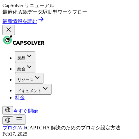
CapSolver
リニューアル
最適化:
AI
&
データ駆動型
ワークフロー
最新情報を読む
製品
統合
リソース
ドキュメント
料金
今すぐ開始
ブログ
/
All
/
CAPTCHA 解決のためのプロキシ設定方法
Feb17, 2025